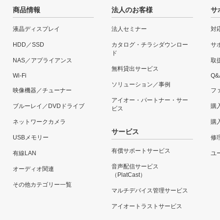
商品情報
法人のお客様
サ
液晶ディスプレイ
法人セミナー
対
HDD／SSD
カタログ・チラシダウンロー
サ
ド
NAS／アプライアンス
取
無料貸出サービス
Wi-Fi
Q&
ソリューション／事例
映像機器／チューナー
フ
アイオー・パートナー・サー
ブルーレイ／DVDドライブ
購
ビス
ネットワークカメラ
購
サービス
USBメモリー
修
有償サポートサービス
有線LAN
ユー
音声配信サービス
オーディオ関連
（PlatCast）
その他カテゴリー一覧
マルチデバイス管理サービス
アイオートラストサービス