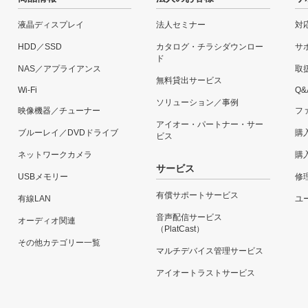
液晶ディスプレイ
法人セミナー
対
HDD／SSD
カタログ・チラシダウンロー
サ
ド
NAS／アプライアンス
取
無料貸出サービス
Wi-Fi
Q&
ソリューション／事例
映像機器／チューナー
フ
アイオー・パートナー・サー
ブルーレイ／DVDドライブ
購
ビス
ネットワークカメラ
購
サービス
USBメモリー
修
有償サポートサービス
有線LAN
ユー
音声配信サービス
オーディオ関連
（PlatCast）
その他カテゴリー一覧
マルチデバイス管理サービス
アイオートラストサービス