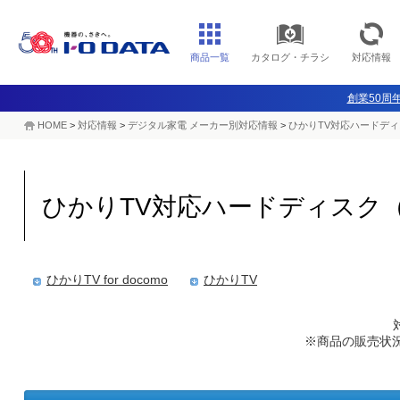
商品一覧
カタログ・チラシ
対応情報
創業50周年
HOME
>
対応情報
>
デジタル家電 メーカー別対応情報
>
ひかりTV対応ハードディ
ひかりTV対応ハードディスク（
ひかりTV for docomo
ひかりTV
※商品の販売状