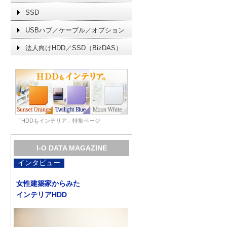
SSD
USBハブ／ケーブル／オプション
法人向けHDD／SSD（BizDAS）
「HDDもインテリア」特集ページ
I-O DATA MAGAZINE
インタビュー
女性建築家からみた
インテリアHDD