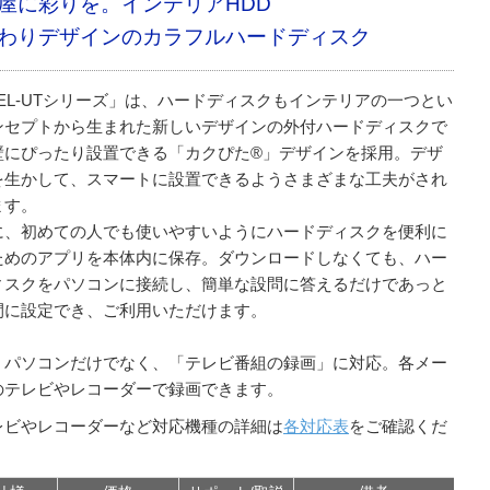
屋に彩りを。インテリアHDD
わりデザインのカラフルハードディスク
DEL-UTシリーズ」は、ハードディスクもインテリアの一つとい
ンセプトから生まれた新しいデザインの外付ハードディスクで
壁にぴったり設置できる「カクぴた®」デザインを採用。デザ
を生かして、スマートに設置できるようさまざまな工夫がされ
ます。
に、初めての人でも使いやすいようにハードディスクを便利に
ためのアプリを本体内に保存。ダウンロードしなくても、ハー
ィスクをパソコンに接続し、簡単な設問に答えるだけであっと
間に設定でき、ご利用いただけます。
、パソコンだけでなく、「テレビ番組の録画」に対応。各メー
のテレビやレコーダーで録画できます。
レビやレコーダーなど対応機種の詳細は
各対応表
をご確認くだ
。