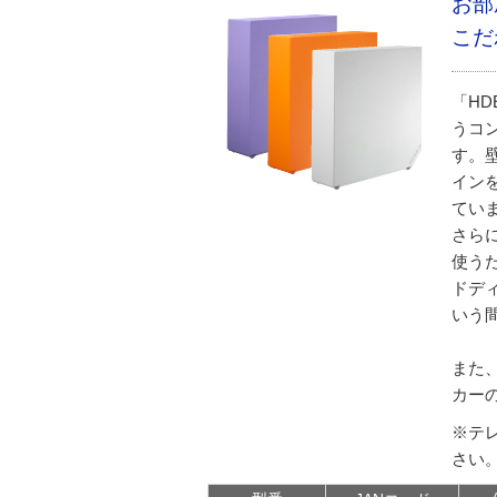
お部
こだ
「H
うコ
す。
イン
てい
さら
使う
ドデ
いう
また
カー
※テ
さい