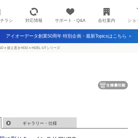
チラシ
対応情報
サポート・Q&A
会社案内
ショ
アイオーデータ創業50周年 特別企画・最新Topicsはこちら ＞
SD
>
据え置きHDD
>
HDEL-UTシリーズ
ギャラリー・仕様