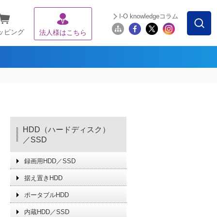
I-O knowledgeコラム
ッピング
法人様はこちら
HDD（ハードディスク）
／SSD
録画用HDD／SSD
据え置きHDD
ポータブルHDD
内蔵HDD／SSD