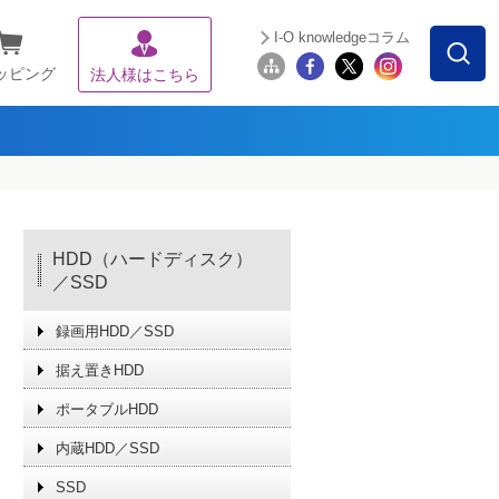
I-O knowledgeコラム
ッピング
法人様はこちら
HDD（ハードディスク）
／SSD
録画用HDD／SSD
据え置きHDD
ポータブルHDD
内蔵HDD／SSD
SSD