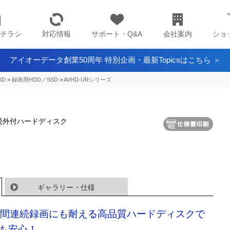
チラシ
対応情報
サポート・Q&A
会社案内
ショ
アイオーデータ創業50周年 特別企画・最新Topicsはこちら ＞
SD
>
録画用HDD／SSD
>
AVHD-URシリーズ
0接続外付ハードディスク
ギャラリー・仕様
時間連続録画にも耐える高品質ハードディスクで
も安心！