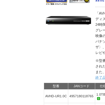
「AV
ディ
24
グレ
映像
パナ
ザ〉
レビ
※型
され
また
終了
型番
JANコード
仕
1.0
AVHD-UR1.0C
4957180118765