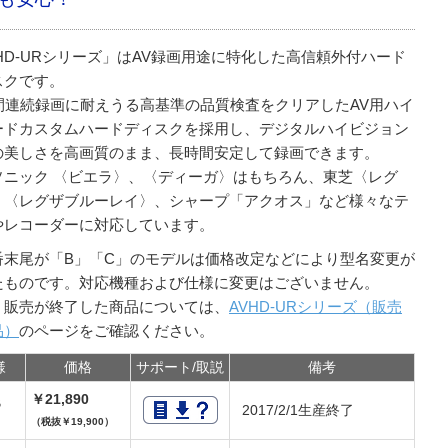
HD-URシリーズ」はAV録画用途に特化した高信頼外付ハード
スクです。
時間連続録画に耐えうる高基準の品質検査をクリアしたAV用ハイ
ードカスタムハードディスクを採用し、デジタルハイビジョン
の美しさを高画質のまま、長時間安定して録画できます。
ソニック 〈ビエラ〉、〈ディーガ〉はもちろん、東芝〈レグ
、〈レグザブルーレイ〉、シャープ「アクオス」など様々なテ
やレコーダーに対応しています。
番末尾が「B」「C」のモデルは価格改定などにより型名変更が
たものです。対応機種および仕様に変更はございません。
、販売が終了した商品については、
AVHD-URシリーズ（販売
品）
のページをご確認ください。
様
価格
サポート/取説
備考
￥21,890
TB
2017/2/1生産終了
（税抜￥19,900）