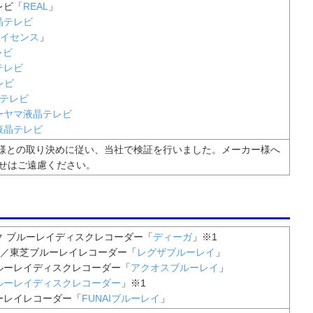
レビ「
REAL
」
晶テレビ
イセンス
」
レビ
テレビ
レビ
晶テレビ
ーヤマ液晶テレビ
液晶テレビ
ー様との取り決めに従い、当社で検証を行いました。メーカー様へ
せはご遠慮ください。
ク ブルーレイディスクレコーダー「
ディーガ
」※1
GZA／東芝ブルーレイレコーダー「
レグザブルーレイ
」
ルーレイディスクレコーダー「
アクオスブルーレイ
」
ルーレイディスクレコーダー
」※1
ルーレイレコーダー「
FUNAIブルーレイ
」