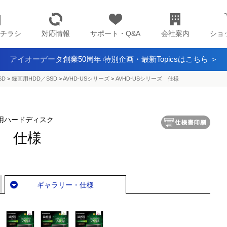
チラシ
対応情報
サポート・Q&A
会社案内
ショ
アイオーデータ創業50周年 特別企画・最新Topicsはこちら ＞
SD
>
録画用HDD／SSD
>
AVHD-USシリーズ
>
AVHD-USシリーズ 仕様
 録画用ハードディスク
ズ 仕様
ギャラリー・仕様