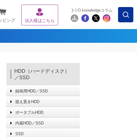
I-O knowledgeコラム
ッピング
法人様はこちら
HDD（ハードディスク）
／SSD
録画用HDD／SSD
据え置きHDD
ポータブルHDD
内蔵HDD／SSD
SSD