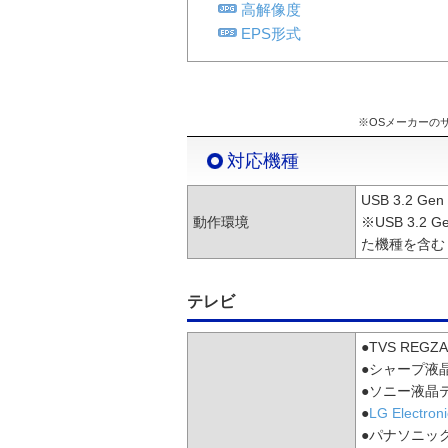
高解像度
EPS形式
※OSメーカーの
対応機種
USB 3.2 
動作環境
※USB 3.2
た機種を含む
テレビ
●TVS RE
●シャープ液
●ソニー液晶
●
LG Electr
●パナソニッ