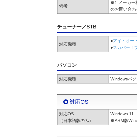
※1 メーカ
備考
のお問い合わ
チューナー／STB
●
アイ・オー
対応機種
●
スカパー！
パソコン
対応機種
Windowsパ
対応OS
対応OS
Windows 11
（日本語版のみ）
※ARM版W