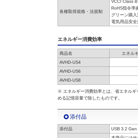
VCCI Class B
RoHS指令準
各種取得規格・法規制
グリーン購入
電気用品安全
エネルギー消費効率
商品名
エネルギ
AVHD-US4
AVHD-US6
AVHD-US8
※ エネルギー消費効率とは、省エネル
める記憶容量で除したものです。
添付品
添付品
USB 3.2 G
本商品にはサ