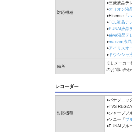
●三菱液晶テ
●
オリオン液
対応機種
●Hisense「
ハ
●
TCL液晶テ
●
FUNAI液晶
●
aiwa液晶テ
●
maxzen液
●
アイリスオ
●
ドウシシャ
※1 メーカ
備考
のお問い合わ
レコーダー
●パナソニッ
●TVS RE
対応機種
●シャープブ
●ソニー「
ブ
●FUNAIブ