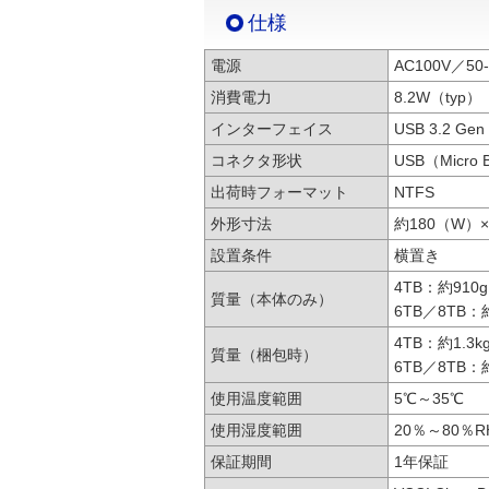
仕様
電源
AC100V／50-
消費電力
8.2W（typ）
インターフェイス
USB 3.2 Ge
コネクタ形状
USB（Micro 
出荷時フォーマット
NTFS
外形寸法
約180（W）
設置条件
横置き
4TB：約910g
質量（本体のみ）
6TB／8TB：
4TB：約1.3k
質量（梱包時）
6TB／8TB：約
使用温度範囲
5℃～35℃
使用湿度範囲
20％～80％R
保証期間
1年保証