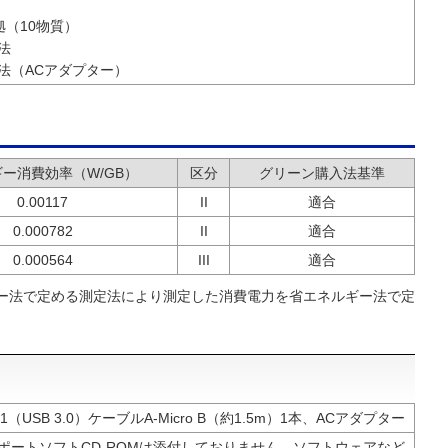
拠（10物質）
法
法（ACアダプター）
ー消費効率（W/GB）
区分
グリーン購入法基準
0.00117
II
適合
0.000782
II
適合
0.000564
III
適合
ギー法で定める測定法により測定した消費電力を省エネルギー法で定
en 1（USB 3.0）ケーブルA-Micro B（約1.5m）1本、ACアダプター
ポートソフトCD-ROMは添付しておりません。ソフトウェアなど