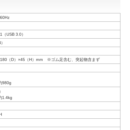
60Hz
n 1（USB 3.0）
B）
×180（D）×45（H）mm ※ゴム足含む、突起物含まず
約980g
g
1.4kg
H