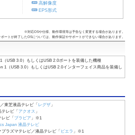
高解像度
EPS形式
※対応OSや仕様、動作環境等は予告なく変更する場合があります。
サポートが終了したOSについては、動作保証やサポートができない場合があります。
Gen 1（USB 3.0）もしくはUSB 2.0ポートを装備した機種
 Gen 1（USB 3.0）もしくはUSB 2.0インターフェイス商品を装備し
GZA／東芝液晶テレビ「
レグザ
」
晶テレビ「
アクオス
」
テレビ「
ブラビア
」※1
onics Japan 液晶テレビ
クプラズマテレビ／液晶テレビ「
ビエラ
」※1