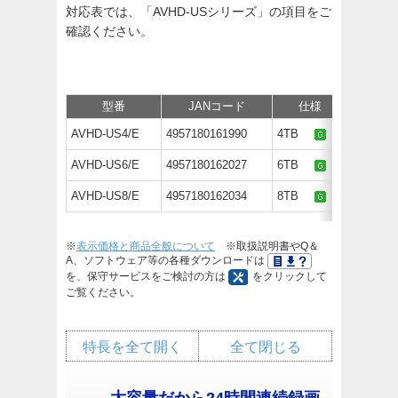
対応表では、「AVHD-USシリーズ」の項目をご
確認ください。
型番
JANコード
仕様
AVHD-US4/E
4957180161990
4TB
オープ
AVHD-US6/E
4957180162027
6TB
オープ
AVHD-US8/E
4957180162034
8TB
オープ
※
表示価格と商品全般について
※取扱説明書やQ＆
A、ソフトウェア等の各種ダウンロードは
を、保守サービスをご検討の方は
をクリックして
ご覧ください。
特長を全て開く
全て閉じる