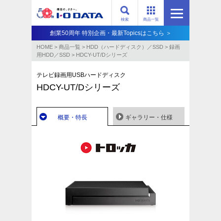
検索
商品一覧
創業50周年 特別企画・最新Topicsはこちら ＞
HOME
>
商品一覧
>
HDD（ハードディスク）／SSD
>
録画
用HDD／SSD
>
HDCY-UT/Dシリーズ
テレビ録画用USBハードディスク
HDCY-UT/Dシリーズ
概要・特長
ギャラリー・仕様