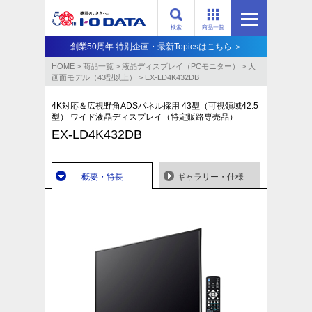
検索
商品一覧
創業50周年 特別企画・最新Topicsはこちら ＞
HOME
>
商品一覧
>
液晶ディスプレイ（PCモニター）
>
大
画面モデル（43型以上）
>
EX-LD4K432DB
4K対応＆広視野角ADSパネル採用 43型（可視領域42.5
型） ワイド液晶ディスプレイ（特定販路専売品）
EX-LD4K432DB
概要・特長
ギャラリー・仕様