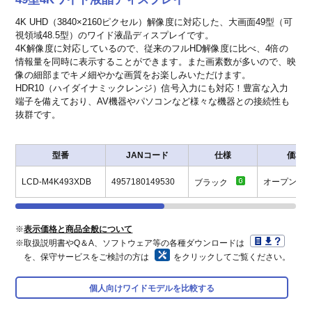
4K UHD（3840×2160ピクセル）解像度に対応した、大画面49型（可
視領域48.5型）のワイド液晶ディスプレイです。
4K解像度に対応しているので、従来のフルHD解像度に比べ、4倍の
情報量を同時に表示することができます。また画素数が多いので、映
像の細部までキメ細やかな画質をお楽しみいただけます。
HDR10（ハイダイナミックレンジ）信号入力にも対応！豊富な入力
端子を備えており、AV機器やパソコンなど様々な機器との接続性も
抜群です。
型番
JANコード
仕様
価格
LCD-M4K493XDB
4957180149530
オープン価
ブラック
※
表示価格と商品全般について
※取扱説明書やQ＆A、ソフトウェア等の各種ダウンロードは
を、保守サービスをご検討の方は
をクリックしてご覧ください。
個人向けワイドモデルを比較する