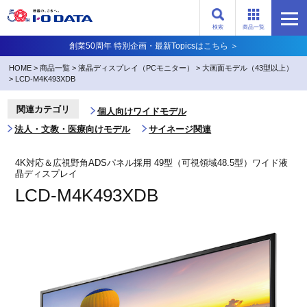
検索
商品一覧
創業50周年 特別企画・最新Topicsはこちら ＞
HOME
>
商品一覧
>
液晶ディスプレイ（PCモニター）
>
大画面モデル（43型以上）
>
LCD-M4K493XDB
関連カテゴリ
個人向けワイドモデル
法人・文教・医療向けモデル
サイネージ関連
4K対応＆広視野角ADSパネル採用 49型（可視領域48.5型）ワイド液
晶ディスプレイ
LCD-M4K493XDB