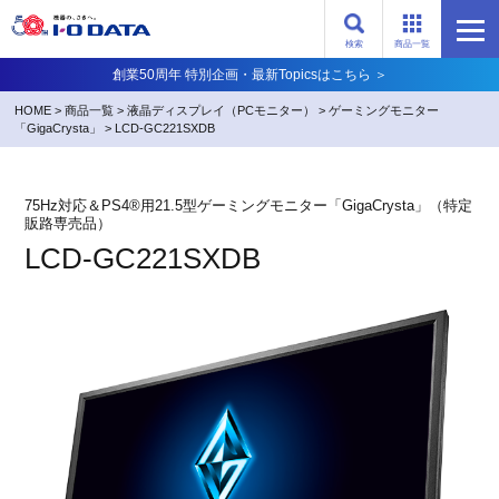
検索
商品一覧
創業50周年 特別企画・最新Topicsはこちら ＞
HOME
>
商品一覧
>
液晶ディスプレイ（PCモニター）
>
ゲーミングモニター
「GigaCrysta」
>
LCD-GC221SXDB
75Hz対応＆PS4®用21.5型ゲーミングモニター「GigaCrysta」（特定
販路専売品）
LCD-GC221SXDB