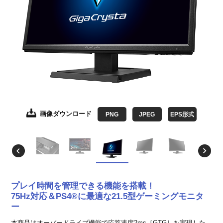
画像ダウンロード
画像ダウンロード
画像ダウンロード
画像ダウンロード
画像ダウンロード
画像ダウンロード
画像ダウンロード
PNG
JPEG
JPEG
JPEG
JPEG
JPEG
JPEG
JPEG
EPS形式
EPS形式
EPS形式
EPS形式
EPS形式
EPS形式
EPS形式
プレイ時間を管理できる機能を搭載！
75Hz対応＆PS4®に最適な21.5型ゲーミングモニタ
ー
本商品はオーバードライブ機能で応答速度2ms［GTG］を実現した