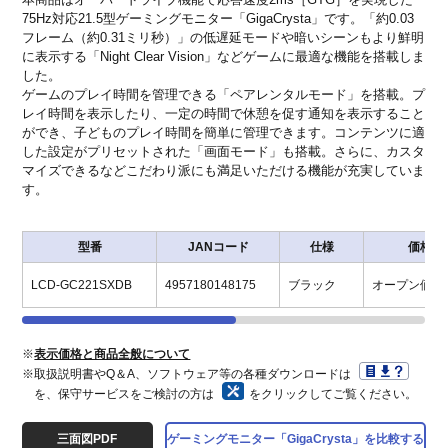
75Hz対応21.5型ゲーミングモニター「GigaCrysta」です。「約0.03
フレーム（約0.31ミリ秒）」の低遅延モードや暗いシーンもより鮮明
に表示する「Night Clear Vision」などゲームに最適な機能を搭載しま
した。
ゲームのプレイ時間を管理できる「ペアレンタルモード」を搭載。プ
レイ時間を表示したり、一定の時間で休憩を促す通知を表示すること
ができ、子どものプレイ時間を簡単に管理できます。コンテンツに適
した設定がプリセットされた「画面モード」も搭載。さらに、カスタ
マイズできるなどこだわり派にも満足いただける機能が充実していま
す。
型番
JANコード
仕様
価格
LCD-GC221SXDB
4957180148175
ブラック
オープン価
※
表示価格と商品全般について
※取扱説明書やQ＆A、ソフトウェア等の各種ダウンロードは
を、保守サービスをご検討の方は
をクリックしてご覧ください。
三面図PDF
ゲーミングモニター「GigaCrysta」を比較する