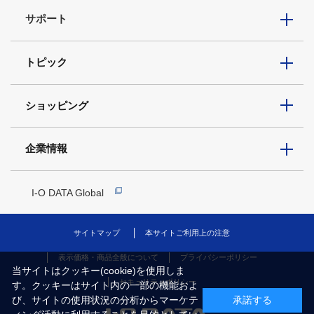
サポート
トピック
ショッピング
企業情報
I-O DATA Global
サイトマップ
本サイトご利用上の注意
表示価格・商品全般について
プライバシーポリシー
当サイトはクッキー(cookie)を使用しま
セキュリティポリシー
す。クッキーはサイト内の一部の機能およ
び、サイトの使用状況の分析からマーケテ
承諾する