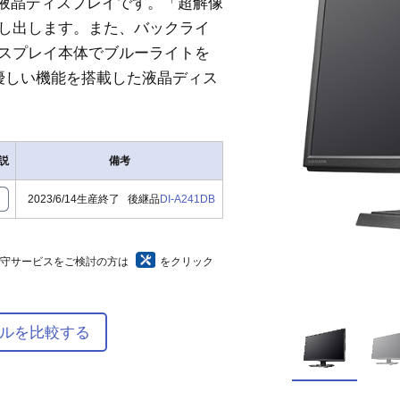
ド液晶ディスプレイです。「超解像
し出します。また、バックライ
スプレイ本体でブルーライトを
優しい機能を搭載した液晶ディス
説
備考
2023/6/14生産終了 後継品
DI-A241DB
保守サービスをご検討の方は
をクリック
ルを比較する