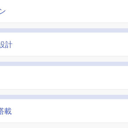
ン
設計
搭載