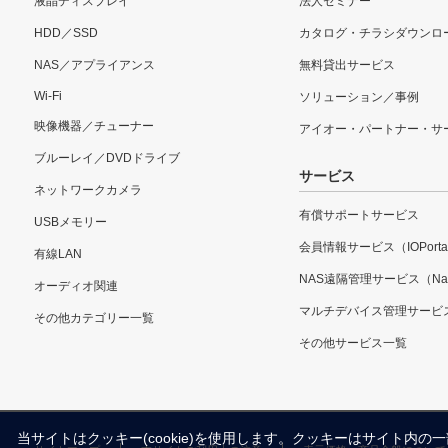
液晶ディスプレイ
法人セミナー
HDD／SSD
カタログ・チラシダウンロ
NAS／アプライアンス
無料貸出サービス
Wi-Fi
ソリューション／事例
映像機器／チューナー
アイオー・パートナー・サ
ブルーレイ／DVDドライブ
サービス
ネットワークカメラ
有償サポートサービス
USBメモリー
会員情報サービス（IOPorta
有線LAN
NAS遠隔管理サービス（Nar
オーディオ関連
マルチデバイス管理サービ
その他カテゴリー一覧
その他サービス一覧
当サイトはクッキー(cookie)を使用します。クッキーはサイト