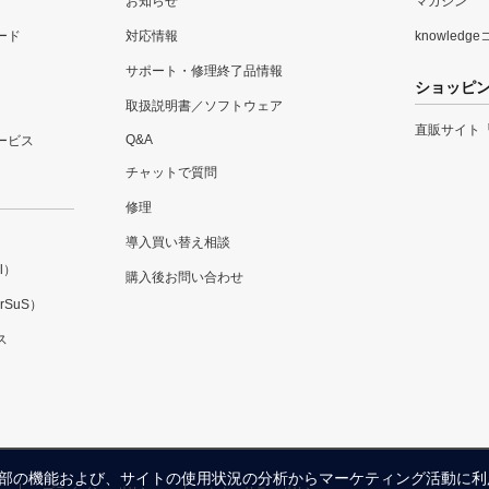
お知らせ
マガジン
ード
対応情報
knowledg
サポート・修理終了品情報
ショッピ
取扱説明書／ソフトウェア
直販サイト
Q&A
ービス
チャットで質問
修理
導入買い替え相談
l）
購入後お問い合わせ
SuS）
ス
内の一部の機能および、サイトの使用状況の分析からマーケティング活動に