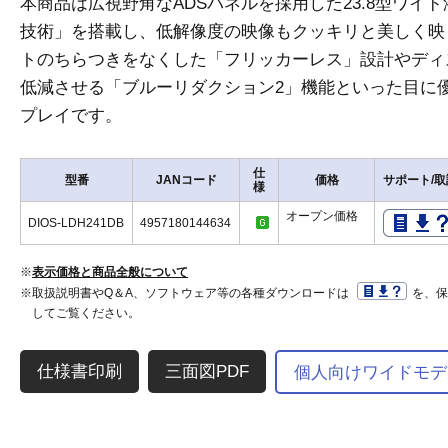
本商品は広視野角なADSパネルを採用した23.8型ワイ
技術」を搭載し、低解像度の映像もクッキリと美しく映
トのちらつきをなくした「フリッカーレス」設計やディ
低減させる「ブルーリダクション2」機能といった目に
プレイです。
仕
型番
JANコード
価格
サポート/取
様
オープン価格
DIOS-LDH241DB
4957180144634
※
表示価格と商品全般について
※取扱説明書やQ＆A、ソフトウェア等の各種ダウンロードは
を、
してご覧ください。
三面図PDF
個人向けワイドモデ