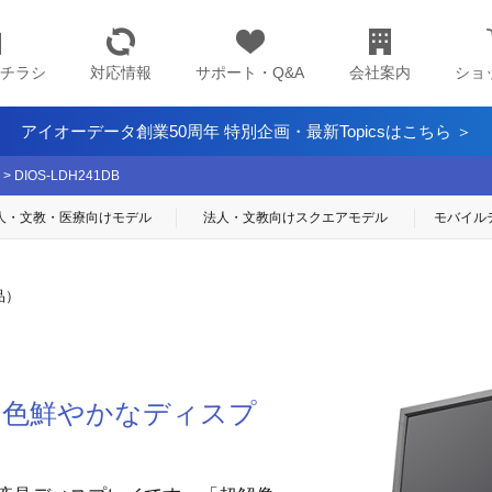
チラシ
対応情報
サポート・Q&A
会社案内
ショ
アイオーデータ創業50周年 特別企画・最新Topicsはこちら ＞
>
DIOS-LDH241DB
人・文教・医療
向けモデル
法人・文教向け
スクエアモデル
モバイル
品）
、色鮮やかなディスプ