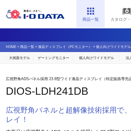
商品一覧
カタログ・
HOME
>
商品一覧
>
液晶ディスプレイ（PCモニター）
>
個人向けワイドモデル
大画面モデル
ゲーミングモニター
個人向け
ワイドモデル
法
広視野角ADSパネル採用 23.8型ワイド液晶ディスプレイ（特定販路専売
DIOS-LDH241DB
広視野角パネルと超解像技術採用で
レイ！