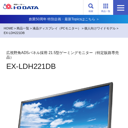
検索
商品一覧
創業50周年 特別企画・最新Topicsはこちら ＞
HOME
>
商品一覧
>
液晶ディスプレイ（PCモニター）
>
個人向けワイドモデル
>
EX-LDH221DB
広視野角ADSパネル採用 21.5型ゲーミングモニター（特定販路専売
品）
EX-LDH221DB