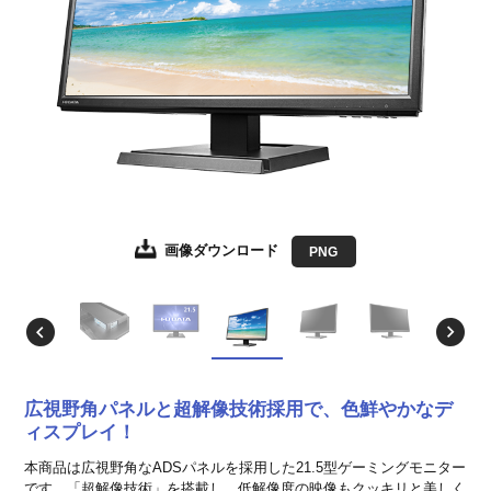
画像ダウンロード
画像ダウンロード
画像ダウンロード
画像ダウンロード
画像ダウンロード
画像ダウンロード
画像ダウンロード
JPEG
JPEG
JPEG
JPEG
JPEG
JPEG
PNG
EPS形式
EPS形式
EPS形式
EPS形式
EPS形式
EPS形式
広視野角パネルと超解像技術採用で、色鮮やかなデ
ィスプレイ！
本商品は広視野角なADSパネルを採用した21.5型ゲーミングモニター
です。「超解像技術」を搭載し、低解像度の映像もクッキリと美しく