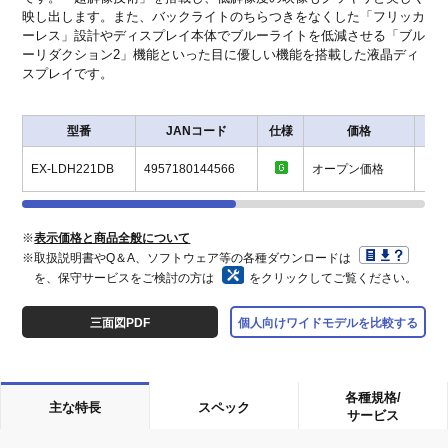
映し出します。また、バックライトのちらつきをなくした「フリッカ
ーレス」設計やディスプレイ本体でブルーライトを低減させる「ブル
ーリダクション2」機能といった目に優しい機能を搭載した液晶ディ
スプレイです。
型番
JANコード
仕様
価格
サ
EX-LDH221DB
4957180144566
オープン価格
※
表示価格と商品全般について
※取扱説明書やQ＆A、ソフトウェア等の各種ダウンロードは
を、保守サービスをご検討の方は
をクリックしてご覧ください。
三面図PDF
個人向けワイドモデルを比較する
各種規格/
主な特長
スペック
サービス