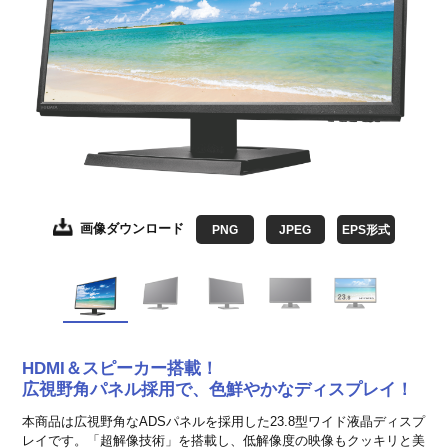
画像ダウンロード
画像ダウンロード
画像ダウンロード
画像ダウンロード
画像ダウンロード
PNG
JPEG
JPEG
JPEG
JPEG
JPEG
EPS形式
EPS形式
EPS形式
EPS形式
EPS形式
HDMI＆スピーカー搭載！
広視野角パネル採用で、色鮮やかなディスプレイ！
本商品は広視野角なADSパネルを採用した23.8型ワイド液晶ディスプ
レイです。「超解像技術」を搭載し、低解像度の映像もクッキリと美