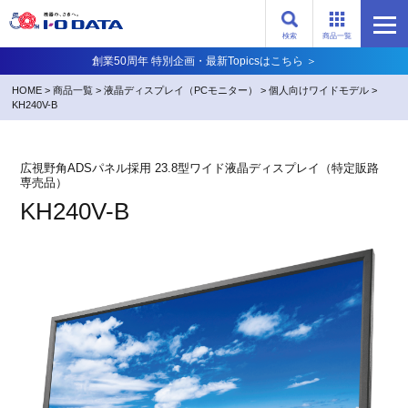
検索
商品一覧
創業50周年 特別企画・最新Topicsはこちら ＞
HOME
>
商品一覧
>
液晶ディスプレイ（PCモニター）
>
個人向けワイドモデル
>
KH240V-B
広視野角ADSパネル採用 23.8型ワイド液晶ディスプレイ（特定販路
専売品）
KH240V-B