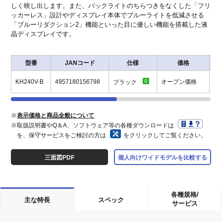
しく映し出します。また、バックライトのちらつきをなくした「フリ
ッカーレス」設計やディスプレイ本体でブルーライトを低減させる
「ブルーリダクション2」機能といった目に優しい機能を搭載した液
晶ディスプレイです。
型番
JANコード
仕様
価格
サ
KH240V-B
4957180156798
オープン価格
ブラック
※
表示価格と商品全般について
※取扱説明書やQ＆A、ソフトウェア等の各種ダウンロードは
を、保守サービスをご検討の方は
をクリックしてご覧ください。
三面図PDF
個人向けワイドモデルを比較する
各種規格/
主な特長
スペック
サービス