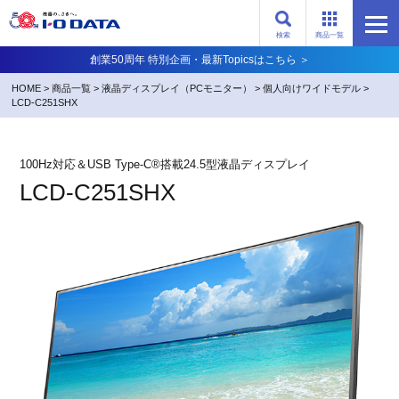
検索
商品一覧
創業50周年 特別企画・最新Topicsはこちら ＞
HOME
>
商品一覧
>
液晶ディスプレイ（PCモニター）
>
個人向けワイドモデル
>
LCD-C251SHX
100Hz対応＆USB Type-C®搭載24.5型液晶ディスプレイ
LCD-C251SHX