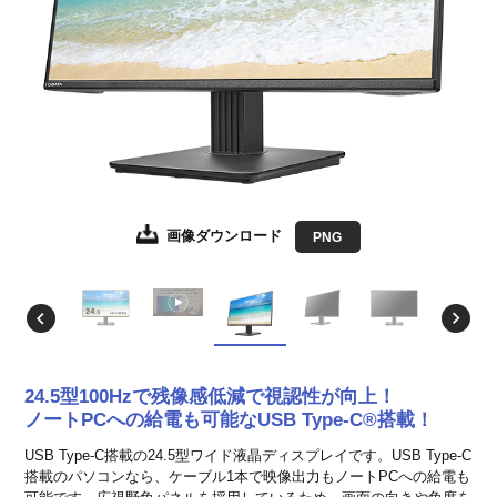
画像ダウンロード
画像ダウンロード
画像ダウンロード
画像ダウンロード
画像ダウンロード
画像ダウンロード
JPEG
JPEG
JPEG
JPEG
JPEG
PNG
EPS形式
EPS形式
EPS形式
EPS形式
EPS形式
24.5型100Hzで残像感低減で視認性が向上！
ノートPCへの給電も可能なUSB Type-C®搭載！
USB Type-C搭載の24.5型ワイド液晶ディスプレイです。USB Type-C
搭載のパソコンなら、ケーブル1本で映像出力もノートPCへの給電も