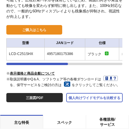
可能です。広視野角パネルを採用しているため、画面の向きや角度を
動かしても映像を変わらず鮮明に映し出します。また、100Hz対応な
ので、一般的な60Hzディスプレイよりも残像感が抑制され、視認性
が向上します。
型番
JANコード
仕様
LCD-C251SHX
4957180175386
オ
ブラック
※
表示価格と商品全般について
※取扱説明書やQ＆A、ソフトウェア等の各種ダウンロードは
を、保守サービスをご検討の方は
をクリックしてご覧ください。
三面図PDF
個人向けワイドモデルを比較する
各種規格/
主な特長
スペック
サービス