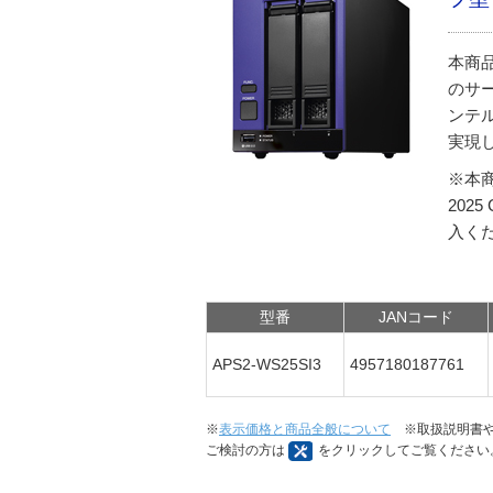
本商
のサ
ンテル
実現
※本商
202
入く
型番
JANコード
APS2-WS25SI3
4957180187761
※
表示価格と商品全般について
※取扱説明書や
ご検討の方は
をクリックしてご覧ください