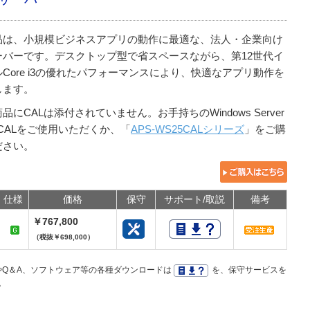
品は、小規模ビジネスアプリの動作に最適な、法人・企業向け
ーバーです。デスクトップ型で省スペースながら、第12世代イ
Core i3の優れたパフォーマンスにより、快適なアプリ動作を
します。
品にCALは添付されていません。お手持ちのWindows Server
5 CALをご使用いただくか、「
APS-WS25CALシリーズ
」をご購
ださい。
仕様
価格
保守
サポート/取説
備考
￥767,800
（税抜￥698,000）
Q＆A、ソフトウェア等の各種ダウンロードは
を、保守サービスを
。