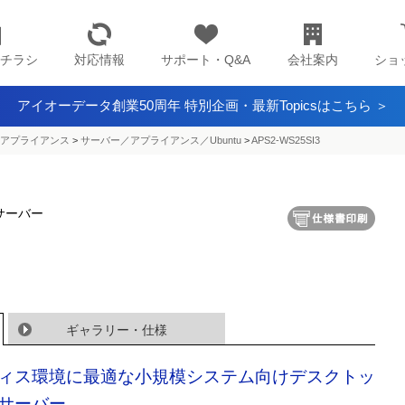
チラシ
対応情報
サポート・Q&A
会社案内
ショ
アイオーデータ創業50周年 特別企画・最新Topicsはこちら ＞
アプライアンス​
>
サーバー／アプライアンス／Ubuntu
>
APS2-WS25SI3
搭載サーバー
ギャラリー・仕様
ィス環境に最適な小規模システム向けデスクトッ
サーバー