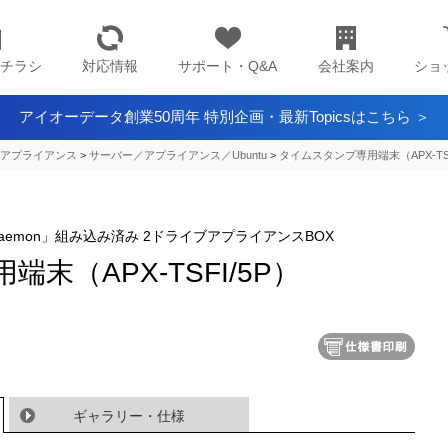
チラシ
対応情報
サポート・Q&A
会社案内
ショ
アイオーデータ創業50周年 特別企画・最新Topicsはこちら ＞
アプライアンス​
>
サーバー／アプライアンス／Ubuntu
>
タイムスタンプ専用端末（APX-TSF
aemon」組み込み済み 2ドライブアプライアンスBOX
末（APX-TSFI/5P）
ギャラリー・仕様