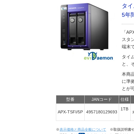
タイ
5年
「AP
スタン
端末
タイ
と、
本商
に準
とが
型番
JANコード
仕様
1TB
APX-TSFI/5P
4957180129693
※
表示価格と商品全般について
※取扱説明書や