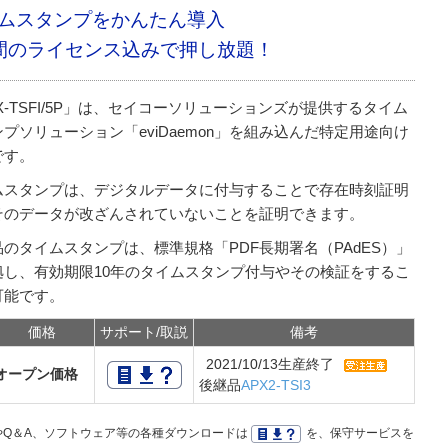
ムスタンプをかんたん導入
間のライセンス込みで押し放題！
X-TSFI/5P」は、セイコーソリューションズが提供するタイム
プソリューション「eviDaemon」を組み込んだ特定用途向け
です。
ムスタンプは、デジタルデータに付与することで存在時刻証明
そのデータが改ざんされていないことを証明できます。
品のタイムスタンプは、標準規格「PDF長期署名（PAdES）」
拠し、有効期限10年のタイムスタンプ付与やその検証をするこ
可能です。
価格
サポート/取説
備考
2021/10/13生産終了
オープン価格
後継品
APX2-TSI3
Q＆A、ソフトウェア等の各種ダウンロードは
を、保守サービスを