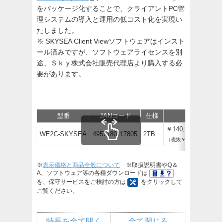
をパッケージ化することで、クライアントPC管
理システムの導入と運用の低コスト化を実現い
たしました。
※ SKYSEA Client Viewソフトウェアはインスト
ール済みですが、ソフトウェアライセンスを別
途、Ｓｋｙ株式会社販売代理店より購入する必
要があります。
型番
JANコード
仕様
価格
￥140,800
WE2C-SKYSEA
4957180117805
2TB
（税抜￥128,000）
※
表示価格と商品全般について
※取扱説明書やQ＆
A、ソフトウェア等の各種ダウンロードは
を、保守サービスをご検討の方は
をクリックして
ご覧ください。
特長を全て開く
全て閉じる