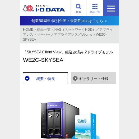
検索
商品一覧
創業50周年 特別企画・最新Topicsはこちら ＞
HOME
>
商品一覧
>
NAS（ネットワークHDD）／アプライ
アンス​
>
サーバー／アプライアンス／Ubuntu
>
WE2C-
SKYSEA
「SKYSEA Client View」組込み済み 2ドライブモデル
WE2C-SKYSEA
概要・特長
ギャラリー・仕様