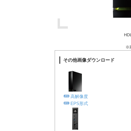
HD
※
その他画像ダウンロード
高解像度
EPS形式