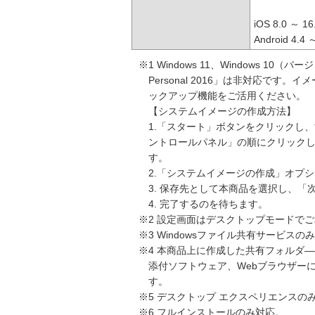
iOS 8.0 ～ 1
Android 4.4 
※1 Windows 11、Windows 10（バー
Personal 2016」は非対応です
ックアップ機能をご活用ください。
【システムイメージの作成方法】
1.「スタート」ボタンをクリックし、
ントロールパネル」の順にクリックしま
す。
2.「システムイメージの作成」オプ
3. 保存先として本商品を選択し、「
4. 完了するのを待ちます。
※2 設定画面はデスクトップモードで
※3 Windowsファイル共有サービスの
※4 本商品上に作成した共有フォルダ―への
添付ソフトウェア、Webブラウザー
す。
※5 デスクトップ エクスペリエンスの
※6 フルインストールのみ対応。