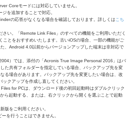
応。Server Coreモードには対応していません。
reパッケージを追加することで対応。
にFinderの応答がなくなる場合を確認しております。詳しくは
こち
さい。「Remote Link Files」のすべての機能をご利用いただく
だくことをおすすめいたします。古いiOSの場合、一部の機能がご
Android 4.0以前からバージョンアップした端末は非対応で
004）では、添付の「Acronis True Image Personal 2016」はバ
定した共有フォルダーを指定している場合、バックアップ先を変
くなる場合があります。バックアップ先を変更したい場合は、改
いバックアップを作成し直してください。
Link Files for PCは、ダウンロード後の初回起動時はダブルクリック
erから起動する、または、右クリックから開くを選ぶことで起動
最新版をご利用ください。
コピーを行うことはできません。