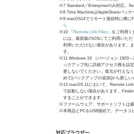
※7 Standard／Enterpriseのみ対
※8 Time MachineはAppleSha
※9 macOS14でリモート接続時に稀
ら
※10 「
Remote Link Files
」をご利用くだ
には、最新版のiOSにてご利用いた
利用いただけない場合があります。また、
す。
※11 Windows 10 （バージョン 1903～2
ックアップ先に詳細アクセス権を設
更しないでください。復元が行えな
めて[バックアップの追加]から新し
※12 macOS 11において、Remote 
で起動しない場合があります。Find
することができます。
※ファームウェア、サポートソフトは
※本商品とPCをUSB接続で、データ
対応ブラウザー