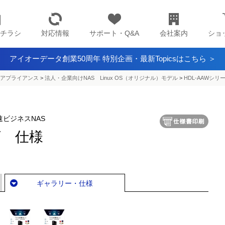
チラシ
対応情報
サポート・Q&A
会社案内
ショ
アイオーデータ創業50周年 特別企画・最新Topicsはこちら ＞
アプライアンス​
>
法人・企業向けNAS Linux OS（オリジナル）モデル
>
HDL-AAWシリ
速ビジネスNAS
ズ 仕様
ギャラリー・仕様