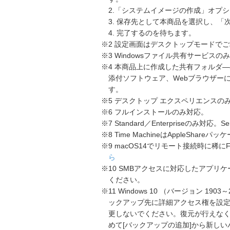
2.「システムイメージの作成」オプ
3. 保存先として本商品を選択し、「
4. 完了するのを待ちます。
※2 設定画面はデスクトップモードで
※3 Windowsファイル共有サービスの
※4 本商品上に作成した共有フォルダ―への
添付ソフトウェア、Webブラウザー
す。
※5 デスクトップ エクスペリエンスの
※6 フルインストールのみ対応。
※7 Standard／Enterpriseのみ対
※8 Time MachineはAppleSha
※9 macOS14でリモート接続時に稀
ら
※10 SMBアクセスに対応したアプリ
ください。
※11 Windows 10 （バージョン 1903～2
ックアップ先に詳細アクセス権を設
更しないでください。復元が行えな
めて[バックアップの追加]から新し