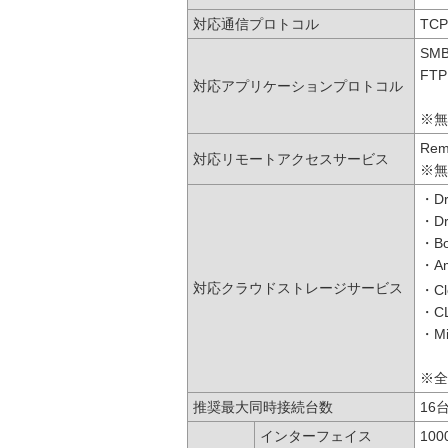
対応通信プロトコル
TCP
SMB
FT
対応アプリケーションプロトコル
※無
Rem
対応リモートアクセスサービス
※無
・Dr
・Dr
・B
・Am
対応クラウドストレージサービス
・Cl
・CL
・Mic
※全
推奨最大同時接続台数
16
インターフェイス
100