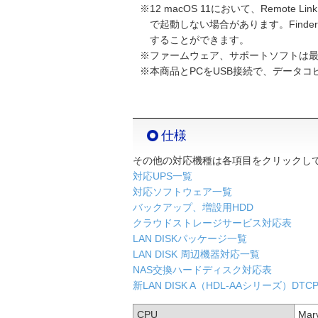
※12 macOS 11において、Remote 
で起動しない場合があります。Find
することができます。
※ファームウェア、サポートソフトは
※本商品とPCをUSB接続で、データ
仕様
その他の対応機種は各項目をクリックし
対応UPS一覧
対応ソフトウェア一覧
バックアップ、増設用HDD
クラウドストレージサービス対応表
LAN DISKパッケージ一覧
LAN DISK 周辺機器対応一覧
NAS交換ハードディスク対応表
新LAN DISK A（HDL-AAシリーズ）DTC
CPU
Mar