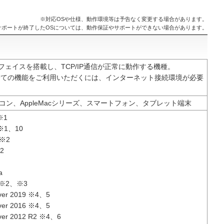
※対応OSや仕様、動作環境等は予告なく変更する場合があります。
サポートが終了したOSについては、動作保証やサポートができない場合があります。
ーフェイスを搭載し、TCP/IP通信が正常に動作する機種。
全ての機能をご利用いただくには、インターネット接続環境が必要
パソコン、AppleMacシリーズ、スマートフォン、タブレット端末
※1
 ※1、10
 ※2
※2
a
T ※2、※3
ver 2019 ※4、5
ver 2016 ※4、5
ver 2012 R2 ※4、6