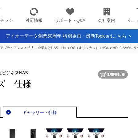
チラシ
対応情報
サポート・Q&A
会社案内
ショ
アイオーデータ創業50周年 特別企画・最新Topicsはこちら ＞
アプライアンス​
>
法人・企業向けNAS Linux OS（オリジナル）モデル
>
HDL2-AAWシ
速ビジネスNAS
ーズ 仕様
ギャラリー・仕様