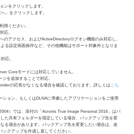
ションをクリックします。
次へ」をクリックします。
ご利用ください。
み対応。
アクセス、およびActiveDirectoryログオン機能のみ対応し、
による設定画面操作など、その他機能はサポート対象外となりま
み対応。
応。Server Coreモードには対応していません。
reパッケージを追加することで対応。
にFinderの応答がなくなる場合を確認しております。詳しくは
こち
ケーション、もしくはDLNAに準拠したアプリケーションをご使用
004）では、添付の「Acronis True Image Personal 2016」はバ
定した共有フォルダーを指定している場合、バックアップ先を変
くなる場合があります。バックアップ先を変更したい場合は、改
いバックアップを作成し直してください。