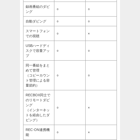
録画番組のダビ
○
○
ング
自動ダビング
○
○
スマートフォン
○
×
での視聴
USBハードディ
スクで容量アッ
○
○
プ
同一番組をまと
めて管理
（コピーカウン
○
○
ト管理による容
量節約）
RECBOX同士で
のリモートダビ
ング
○
×
（インターネッ
トを経由したダ
ビング）
REC-ON連携機
○
×
能