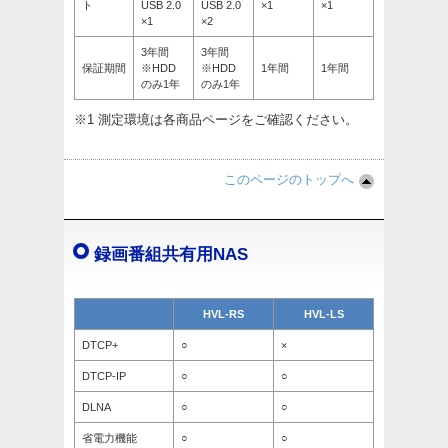
ト
USB 2.0
USB 2.0
×1
×1
×1
×2
3年間
3年間
保証期間
※HDD
※HDD
1年間
1年間
のみ1年
のみ1年
※1 測定環境は各商品ページをご確認ください。
このページのトップへ
録画番組共有用NAS
HVL-RS
HVL-LS
DTCP+
○
×
DTCP-IP
○
○
DLNA
○
○
省電力機能
○
○