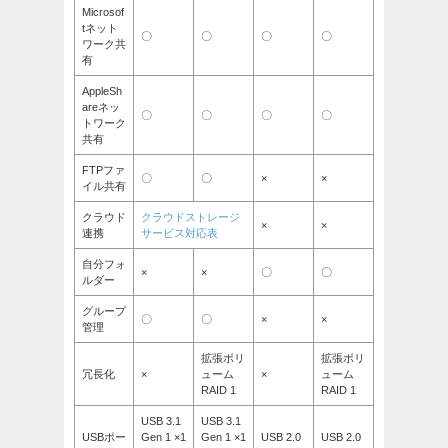
Microsof
tネット
〇
〇
〇
〇
ワーク共
有
AppleSh
areネッ
〇
〇
〇
〇
トワーク
共有
FTPファ
〇
〇
×
×
イル共有
クラウド
クラウドストレージ
×
×
連携
サービス対応表
自分フォ
×
×
〇
〇
ルダー
グループ
〇
〇
×
×
管理
拡張ボリ
拡張ボリ
冗長化
×
ューム
×
ューム
RAID 1
RAID 1
USB 3.1
USB 3.1
USBポー
Gen 1 ×1
Gen 1 ×1
USB 2.0
USB 2.0