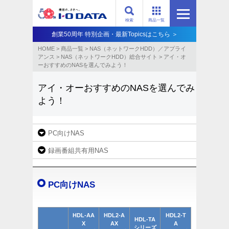
検索
商品一覧
創業50周年 特別企画・最新Topicsはこちら ＞
HOME
>
商品一覧
>
NAS（ネットワークHDD）／アプライ
アンス​
>
NAS（ネットワークHDD）総合サイト​
>
アイ・オ
ーおすすめのNASを選んでみよう！
アイ・オーおすすめのNASを選んでみ
よう！
PC向けNAS
録画番組共有用NAS
PC向けNAS
HDL-AA
HDL2-A
HDL2-T
HDL-TA
X
AX
A
シリーズ