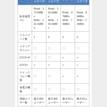
シリーズ
シリーズ
シリーズ
Read：1
Read：2
73.5MB/
26.6MB/
Read：9
Read：8
転送速度
s
s
7MB/s
6MB/s
※1
Write：1
Write：1
Write：7
Write：7
41.1MB/
43.5MB/
3MB/s
1MB/s
s
s
ドライブ
1
2
1
2
ベイ数
メディア
〇
〇
〇
〇
サーバー
DTCP-IP
〇
〇
×
×
DTCP+
×
×
×
×
クイック
コピー機
〇
〇
×
×
能
省電力機
〇
〇
〇
〇
能
登録ユー
最大300
最大300
最大16ユ
最大16ユ
ザー数
ユーザー
ユーザー
ーザー
ーザー