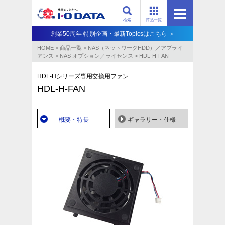
検索
商品一覧
創業50周年 特別企画・最新Topicsはこちら ＞
HOME
>
商品一覧
>
NAS（ネットワークHDD）／アプライ
アンス​
>
NAS オプション／ライセンス
>
HDL-H-FAN
HDL-Hシリーズ専用交換用ファン
HDL-H-FAN
概要・特長
ギャラリー・仕様