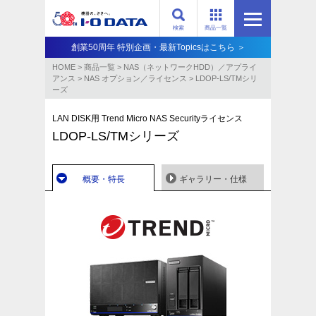
検索
商品一覧
創業50周年 特別企画・最新Topicsはこちら ＞
HOME
>
商品一覧
>
NAS（ネットワークHDD）／アプライ
アンス​
>
NAS オプション／ライセンス
>
LDOP-LS/TMシリ
ーズ
LAN DISK用 Trend Micro NAS Securityライセンス
LDOP-LS/TMシリーズ
概要・特長
ギャラリー・仕様