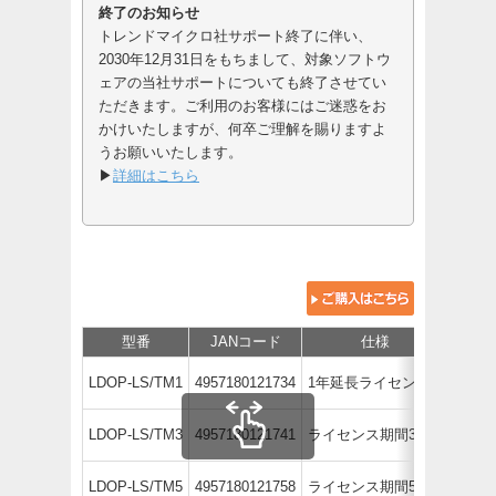
終了のお知らせ
トレンドマイクロ社サポート終了に伴い、
2030年12月31日をもちまして、対象ソフトウ
ェアの当社サポートについても終了させてい
ただきます。ご利用のお客様にはご迷惑をお
かけいたしますが、何卒ご理解を賜りますよ
うお願いいたします。
▶
詳細はこちら
型番
JANコード
仕様
￥6,9
LDOP-LS/TM1
4957180121734
1年延長ライセンス
（税抜￥
￥20,
LDOP-LS/TM3
4957180121741
ライセンス期間3年
（税抜￥
￥33,
LDOP-LS/TM5
4957180121758
ライセンス期間5年