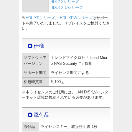
HDL2-Xシリーズ
HDL4-X-Uシリーズ
※
HDL-XRシリーズ
、
HDL-XRWシリーズ
はサポー
トを終了いたしました。リプレイスをご検討くださ
い。
仕様
ソフトウェア
トレンドマイクロ社「Trend Micr
バージョン
o NAS Security™」採用
サポート期間
ライセンス期間による
梱包時質量
約100ｇ
※本ライセンスのご利用には、LAN DISKがインタ
ーネット環境に接続されている必要があります。
添付品
添付品
ライセンスキー、取扱説明書 1枚