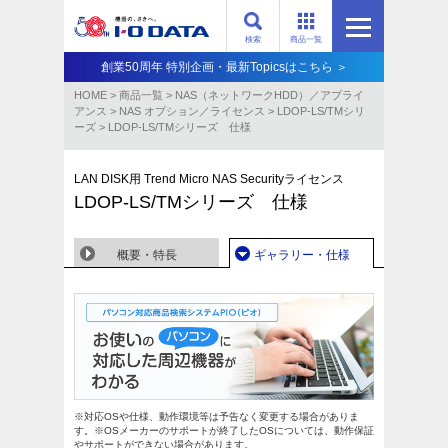
検索
商品一覧
創業50周年 特別企画・最新Topicsはこちら ＞
HOME
>
商品一覧
>
NAS（ネットワークHDD）／アプライ
アンス​
>
NAS オプション／ライセンス
>
LDOP-LS/TMシリ
ーズ
>
LDOP-LS/TMシリーズ 仕様
LAN DISK用 Trend Micro NAS Securityライセンス
LDOP-LS/TMシリーズ 仕様
概要・特長
ギャラリー・仕様
※対応OSや仕様、動作環境等は予告なく変更する場合がありま
す。※OSメーカーのサポートが終了したOSについては、動作保証
やサポートができない場合があります。