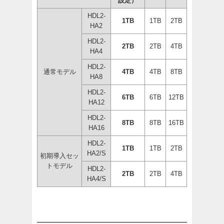
設定）
HDL2-
1TB
1TB
2TB
HA2
HDL2-
2TB
2TB
4TB
HA4
HDL2-
通常モデル
4TB
4TB
8TB
HA8
HDL2-
6TB
6TB
12TB
HA12
HDL2-
8TB
8TB
16TB
HA16
HDL2-
1TB
1TB
2TB
HA2/S
初期導入セッ
トモデル
HDL2-
2TB
2TB
4TB
HA4/S