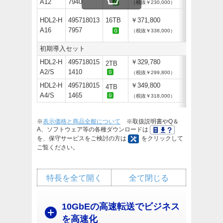
A12
7940
（税抜￥230,000）
HDL2-H
495718013
16TB
￥371,800
A16
7957
（税抜￥338,000）
初期導入セット
HDL2-H
495718015
￥329,780
2TB
A2/S
1410
（税抜￥299,800）
HDL2-H
495718015
￥349,800
4TB
A4/S
1465
（税抜￥318,000）
※
表示価格と商品全般について
※取扱説明書やQ＆
A、ソフトウェア等の各種ダウンロードは
を、保守サービスをご検討の方は
をクリックして
ご覧ください。
特長を全て開く
全て閉じる
10GbEの高速転送でビジネス
を高速化