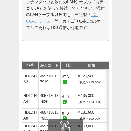
ッチングハブと添付のLANケーブル（カテ
ゴリ6A）を使って接続してください。添付
のLANケーブル以外でも、当社製「
LC-
C6Aシリーズ
」等、カテゴリ6A以上のケー
ブルであれば10G通信が可能です。
型番
JANコード
仕様
価格
保守
サポ
HDL2-H
495718013
￥126,500
2TB
A2
7919
（税抜￥115,000）
HDL2-H
495718013
￥135,300
4TB
A4
7926
（税抜￥123,000）
HDL2-H
495718013
￥181,500
8TB
A8
7933
（税抜￥165,000）
HDL2-H
495718013
12TB
￥253,000