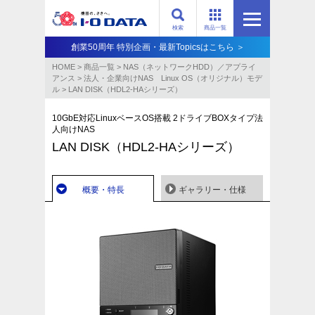
検索
商品一覧
創業50周年 特別企画・最新Topicsはこちら ＞
HOME
>
商品一覧
>
NAS（ネットワークHDD）／アプライ
アンス​
>
法人・企業向けNAS Linux OS（オリジナル）モデ
ル
>
LAN DISK（HDL2-HAシリーズ）
10GbE対応LinuxベースOS搭載 2ドライブBOXタイプ法
人向けNAS
LAN DISK（HDL2-HAシリーズ）
概要・特長
ギャラリー・仕様