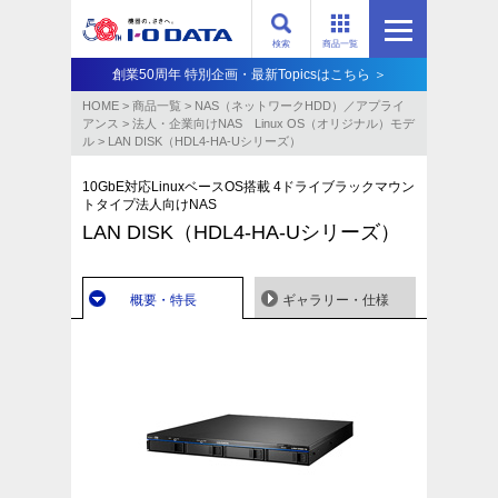
検索
商品一覧
創業50周年 特別企画・最新Topicsはこちら ＞
HOME
>
商品一覧
>
NAS（ネットワークHDD）／アプライ
アンス​
>
法人・企業向けNAS Linux OS（オリジナル）モデ
ル
>
LAN DISK（HDL4-HA-Uシリーズ）
10GbE対応LinuxベースOS搭載 4ドライブラックマウン
トタイプ法人向けNAS
LAN DISK（HDL4-HA-Uシリーズ）
概要・特長
ギャラリー・仕様