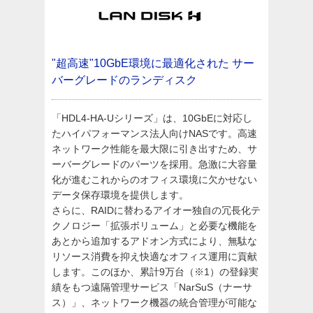
"超高速"10GbE環境に最適化された
サー
バーグレードのランディスク
「HDL4-HA-Uシリーズ」は、10GbEに対応し
たハイパフォーマンス法人向けNASです。高速
ネットワーク性能を最大限に引き出すため、サ
ーバーグレードのパーツを採用。急激に大容量
化が進むこれからのオフィス環境に欠かせない
データ保存環境を提供します。
さらに、RAIDに替わるアイオー独自の冗長化テ
クノロジー「拡張ボリューム」と必要な機能を
あとから追加するアドオン方式により、無駄な
リソース消費を抑え快適なオフィス運用に貢献
します。このほか、累計9万台（※1）の登録実
績をもつ遠隔管理サービス「NarSuS（ナーサ
ス）」、ネットワーク機器の統合管理が可能な