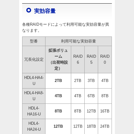
実効容量
各種RAIDモードによって利用可能な実効容量が異
なります。
型番
利用可能な実効容量
拡張ボリュ
ーム
RAID
RAID
RAID
冗長化設定
（出荷時設
6
5
0
定）
HDL4-HA4-
2TB
2TB
3TB
4TB
U
HDL4-HA8-
4TB
4TB
6TB
8TB
U
HDL4-
8TB
8TB
12TB
16TB
HA16-U
HDL4-
12TB
12TB
18TB
24TB
HA24-U