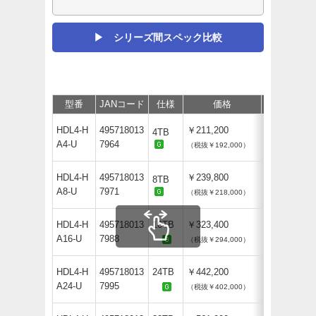
▶ シリーズ間スペック比較
型番
JANコード
仕様
価格
保守
サ
HDL4-H
495718013
￥211,200
4TB
A4-U
7964
（税抜￥192,000）
HDL4-H
495718013
￥239,800
8TB
A8-U
7971
（税抜￥218,000）
HDL4-H
495718013
16TB
￥323,400
A16-U
7988
（税抜￥294,000）
HDL4-H
495718013
24TB
￥442,200
A24-U
7995
（税抜￥402,000）