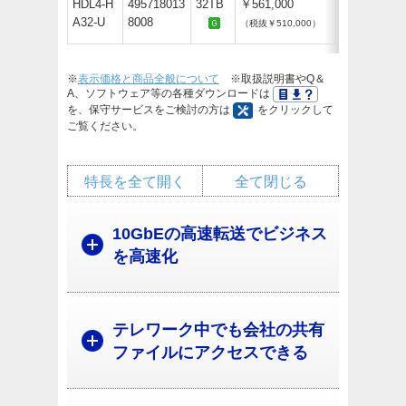
HDL4-H
495718013
32TB
￥561,000
A32-U
8008
（税抜￥510,000）
※
表示価格と商品全般について
※取扱説明書やQ＆
A、ソフトウェア等の各種ダウンロードは
を、保守サービスをご検討の方は
をクリックして
ご覧ください。
特長を全て開く
全て閉じる
10GbEの高速転送でビジネス
を高速化
テレワーク中でも会社の共有
ファイルにアクセスできる