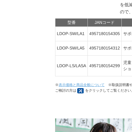
を低
ので
型番
JANコード
LDOP-SW/LA1
4957180154305
サポ
LDOP-SW/LA5
4957180154312
サポ
児童
LDOP-LS/LASA
4957180154299
シ
※
表示価格と商品全般について
※取扱説明書や
ご検討の方は
をクリックしてご覧ください