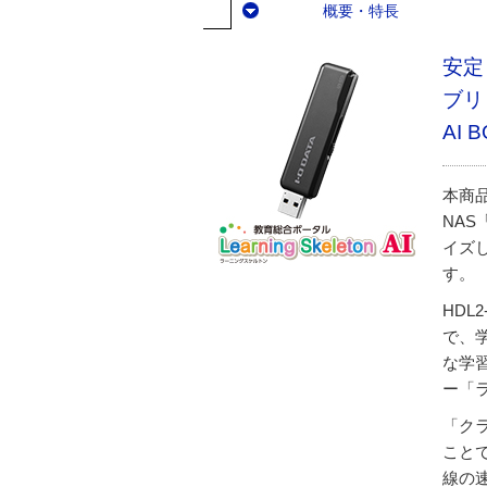
概要・特長
安定
ブリ
AI 
本商
NAS
イズ
す。
HDL
で、
な学
ー「ラ
「ク
こと
線の