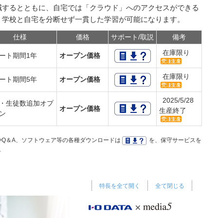
減するとともに、自宅では「クラウド」へのアクセスができる
、学校と自宅を分断せず一貫した学習が可能になります。
仕様
価格
サポート/取説
備考
在庫限り
ート期間1年
オープン価格
在庫限り
ート期間5年
オープン価格
2025/5/28
・生徒数追加オプ
オープン価格
生産終了
ョン
Q＆A、ソフトウェア等の各種ダウンロードは
を、保守サービスを
。
特長を全て開く
全て閉じる