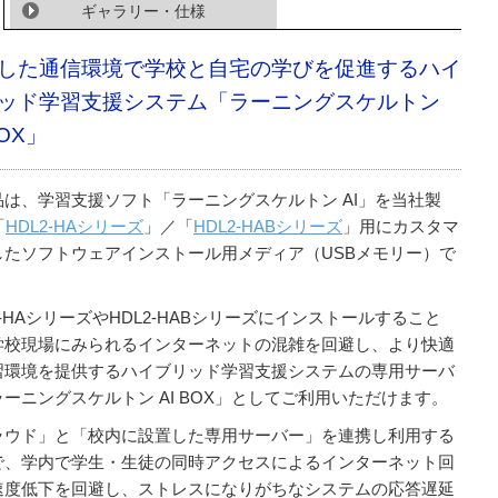
ギャラリー・仕様
した通信環境で学校と自宅の学びを促進するハイ
ッド学習支援システム「ラーニングスケルトン
BOX」
品は、学習支援ソフト「ラーニングスケルトン AI」を当社製
「
HDL2-HAシリーズ
」／「
HDL2-HABシリーズ
」用にカスタマ
したソフトウェアインストール用メディア（USBメモリー）で
2-HAシリーズやHDL2-HABシリーズにインストールすること
学校現場にみられるインターネットの混雑を回避し、より快適
習環境を提供するハイブリッド学習支援システムの専用サーバ
ーニングスケルトン AI BOX」としてご利用いただけます。
ラウド」と「校内に設置した専用サーバー」を連携し利用する
で、学内で学生・生徒の同時アクセスによるインターネット回
速度低下を回避し、ストレスになりがちなシステムの応答遅延