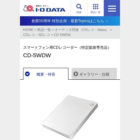
検索
商品一覧
創業50周年 特別企画・最新Topicsはこちら ＞
HOME
>
商品一覧
>
オーディオ関連（CDレコ・fidata）
>
CDレコ・ADレコ
>
CD-5WDW
スマートフォン用CDレコーダー（特定販路専売品）
CD-5WDW
概要・特長
ギャラリー・仕様