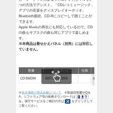
つの方法でアシスト。「CDレコミュージック」
アプリの音楽をディスプレイオーディオ、
Bluetooth接続、CD-Rにコピーして聴くことが
できます。
Apple Musicの再生にも対応しているので、CD
の曲もサブスクの曲も同じアプリで楽しめま
す。
※本商品は着せかえパネル（別売）には対応し
ていません。
型番
JANコード
仕様
価格
CD-5WDW
4957180160856
オープン価
※
表示価格と商品全般について
※取扱説明書やQ＆
A、ソフトウェア等の各種ダウンロードは
を、保守サービスをご検討の方は
をクリックして
ご覧ください。