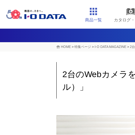
商品一覧
カタログ・
HOME
>
特集ページ
>
I-O DATA MAGAZINE
>
2
2台のWebカメラ
ル）」