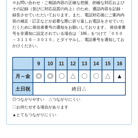
※お問い合わせ・ご相談内容の正確な把握、的確な対応および
その記録（並びに対応品質の向上）のため、通話内容を記録・
録音させていただいております。また、電話対応後にご案内内
容の補足・訂正などが必要な際に折り返しお電話をさせていた
だくために発信者番号の通知をお願いしております。 発信者番
号を非通知に設定されている場合は「186」をつけて「０５０
－３１１６－３０１５」とダイヤルし、電話番号を通知してお
かけください。
9
10
11
12
13
14
15
16
◎
◎
〇
△
〇
〇
△
▲
月～金
土日祝
終日△
◎つながりやすい △つながりにくい
〇お待たせする場合があります
▲とてもつながりにくい