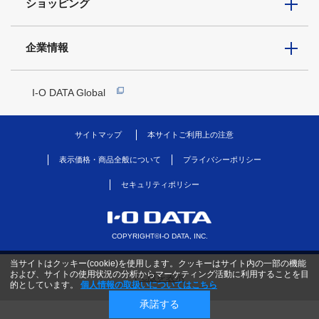
ショッピング
企業情報
I-O DATA Global
サイトマップ
本サイトご利用上の注意
表示価格・商品全般について
プライバシーポリシー
セキュリティポリシー
COPYRIGHT©I-O DATA, INC.
当サイトはクッキー(cookie)を使用します。クッキーはサイト内の一部の機能
および、サイトの使用状況の分析からマーケティング活動に利用することを目
PC版を表示
的としています。
個人情報の取扱いについてはこちら
承諾する