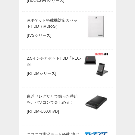
[HDL-Z2WHシリーズ]
iVポケット搭載機対応カセッ
トHDD（iVDR-S）
[IVSシリーズ]
2.5インチカセットHDD「REC-
iN」
[RHDMシリーズ]
東芝〈レグザ〉で録った番組
を、パソコンで楽しめる！
[RHDM-U500HVB]
ニコニコ実況モード搭載 地デ