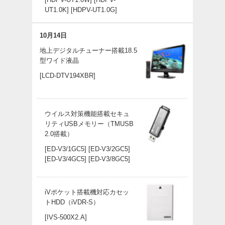
UT1.0K]
[HDPV-UT1.0G]
10月14日
地上デジタルチューナー搭載18.5
型ワイド液晶
[LCD-DTV194XBR]
ウイルス対策機能搭載セキュ
リティUSBメモリー（TMUSB
2.0搭載）
[ED-V3/1GC5]
[ED-V3/2GC5]
[ED-V3/4GC5]
[ED-V3/8GC5]
iVポケット搭載機対応カセッ
トHDD（iVDR-S）
[IVS-500X2.A]