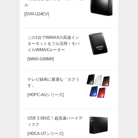
ル
[DVR-U24EV]
この1台でWiMAXの高速イン
ターネットをフル活用！モバ
イルWiMAXルーター
[WMX-GWMR]
テレビ録画に最適な「カクう
す」
[HDPC-AUシリーズ]
USB 3.0対応！超高速ハードデ
ィスク
[HDCA-UTシリーズ]