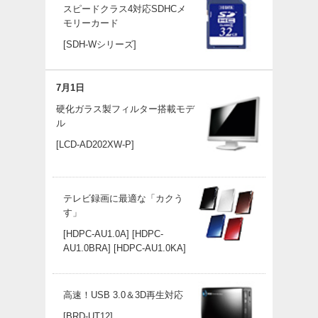
スピードクラス4対応SDHCメ
モリーカード
[SDH-Wシリーズ]
7月1日
硬化ガラス製フィルター搭載モデ
ル
[LCD-AD202XW-P]
テレビ録画に最適な「カクう
す」
[HDPC-AU1.0A]
[HDPC-
AU1.0BRA]
[HDPC-AU1.0KA]
高速！USB 3.0＆3D再生対応
[BRD-UT12]