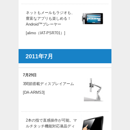
ネットもメールもラジオも、
豊富なアプリも楽しめる！
Android™プレーヤー
[alimo（IAT-PSR701）]
2011年7月
7月29日
3関節搭載ディスプレイアーム
[DA-ARMS3]
2本の指で直感操作が可能。マ
ルチタッチ機能対応液晶ディ