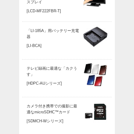
スプレイ
[LCD-MF222FBR-T]
「LI-185A」用バッテリー充電
器
[LI-BCA]
テレビ録画に最適な「カクう
す」
[HDPC-AUシリーズ]
カメラ付き携帯での撮影に最
適なmicroSDHC™カード
[SDMCH-Wシリーズ]