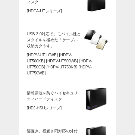
ィスク
[HDCA-UTシリーズ]
USB 3.0対応で、モバイル性と
スタイルを極めた「ケーブル
収納カクうす」
[HDPV-UT1.0WB]
[HDPV-
UT500KB]
[HDPV-UT500WB]
[HDPV-
UT750GB]
[HDPV-UT750KB]
[HDPV-
UT750WB]
情報漏洩を防ぐハイセキュリ
ティハードディスク
[HDJ-HSUシリーズ]
縦置き、横置き両対応の外付