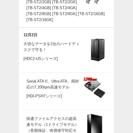
[TB-ST2/2GB]
[TB-ST2/2GK]
[TB-ST2/4GB]
[TB-ST2/4GK]
[TB-ST2/8GB]
[TB-ST2/8GK]
[TB-ST2/16GB]
[TB-ST2/16GK]
12月2日
大切なデータを2台のハードディ
スクで守る！
[HDC2-USシリーズ]
Serial ATA II、Ultra ATA、両対
応の7,200rpm高速モデル
[HDI-PSH7シリーズ]
快適ファイルアクセスの超高
速モデル（1ドライブモデル）
（長期保証、有償保守対応モ