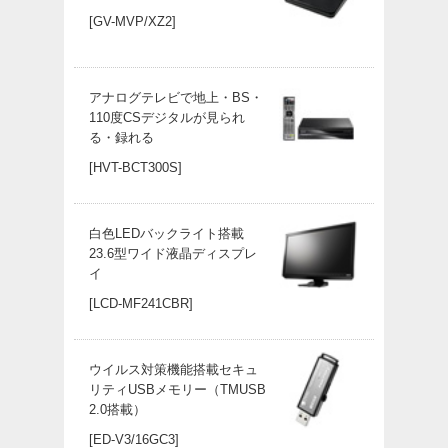
[GV-MVP/XZ2]
アナログテレビで地上・BS・
110度CSデジタルが見られ
る・録れる
[HVT-BCT300S]
白色LEDバックライト搭載
23.6型ワイド液晶ディスプレ
イ
[LCD-MF241CBR]
ウイルス対策機能搭載セキュ
リティUSBメモリー（TMUSB
2.0搭載）
[ED-V3/16GC3]