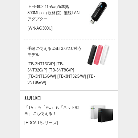
IEEE802.11n/a/g/b準拠
300Mbps（規格値）無線LAN
アダプター
[WN-AG300U]
手軽に使えるUSB 3.0/2.0対応
モデル
[TB-3NT16G/P]
[TB-
3NT32G/P]
[TB-3NT8G/P]
[TB-3NT16G/W]
[TB-3NT32G/W]
[TB-
3NT8G/W]
11月10日
「TV」も「PC」も「ネット動
画」にも使える！
[HDCA-Uシリーズ]