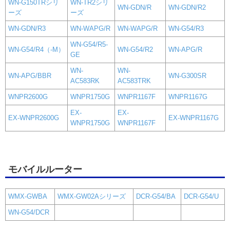
WN-G150TRシリ
WN-TR2シリ
WN-GDN/R
WN-GDN/R2
ーズ
ーズ
WN-GDN/R3
WN-WAPG/R
WN-WAPG/R
WN-G54/R3
WN-G54/R5-
WN-G54/R4（-M）
WN-G54/R2
WN-APG/R
GE
WN-
WN-
WN-APG/BBR
WN-G300SR
AC583RK
AC583TRK
WNPR2600G
WNPR1750G
WNPR1167F
WNPR1167G
EX-
EX-
EX-WNPR2600G
EX-WNPR1167G
WNPR1750G
WNPR1167F
モバイルルーター
WMX-GWBA
WMX-GW02Aシリーズ
DCR-G54/BA
DCR-G54/U
WN-G54/DCR