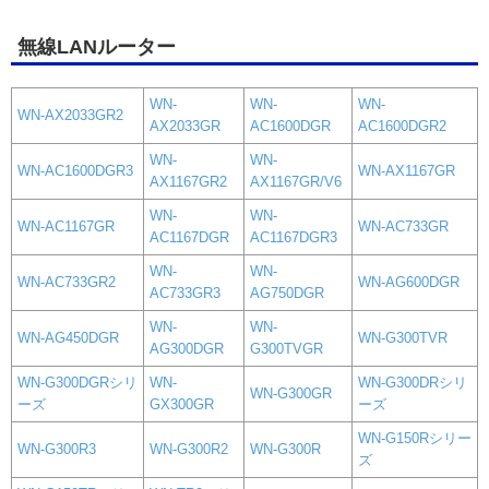
無線LANルーター
WN-
WN-
WN-
WN-AX2033GR2
AX2033GR
AC1600DGR
AC1600DGR2
WN-
WN-
WN-AC1600DGR3
WN-AX1167GR
AX1167GR2
AX1167GR/V6
WN-
WN-
WN-AC1167GR
WN-AC733GR
AC1167DGR
AC1167DGR3
WN-
WN-
WN-AC733GR2
WN-AG600DGR
AC733GR3
AG750DGR
WN-
WN-
WN-AG450DGR
WN-G300TVR
AG300DGR
G300TVGR
WN-G300DGRシリ
WN-
WN-G300DRシリ
WN-G300GR
ーズ
GX300GR
ーズ
WN-G150Rシリー
WN-G300R3
WN-G300R2
WN-G300R
ズ