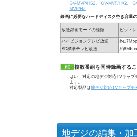
GV-MVP/HS2
、
GV-MVP/HX2
、
G
MVP/HZ
録画に必要なハードディスク空き容量
放送録画モードの種類
ビットレ
ハイビジョンテレビ放送
約17Mbp
SD標準テレビ放送
約8Mbps
複数番組を同時録画するこ
はい、対応の地デジ対応TVキャプ
ます。
対応製品は
地デジ対応TVキャプチ
地デジの編集・加