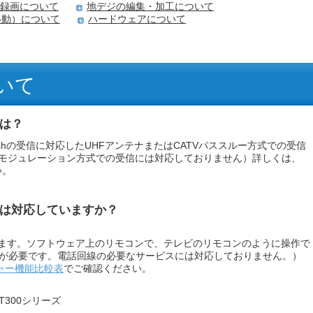
録画について
地デジの編集・加工について
移動）について
ハードウェアについて
いて
は？
2chの受信に対応したUHFアンテナまたはCATVパススルー方式での受信
スモジュレーション方式での受信には対応しておりません）詳しくは、
い。
は対応していますか？
】
います。ソフトウェア上のリモコンで、テレビのリモコンのように操作で
境が必要です。電話回線の必要なサービスには対応しておりません。）
ャー機能比較表
でご確認ください。
T300シリーズ