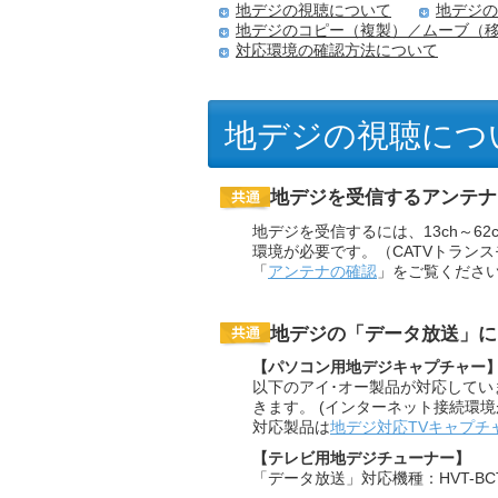
地デジの視聴について
地デジの
地デジのコピー（複製）／ムーブ（
対応環境の確認方法について
地デジの視聴につ
地デジを受信するアンテナ
地デジを受信するには、13ch～6
環境が必要です。（CATVトラン
「
アンテナの確認
」をご覧くださ
地デジの「データ放送」に
【パソコン用地デジキャプチャー
以下のアイ･オー製品が対応して
きます。 (インターネット接続環
対応製品は
地デジ対応TVキャプチ
【テレビ用地デジチューナー】
「データ放送」対応機種：HVT-BC