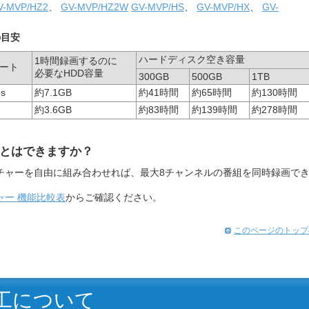
V-MVP/HZ2
、
GV-MVP/HZ2W
GV-MVP/HS
、
GV-MVP/HX
、
GV-
の目安
ハードディスク空き容量
1時間録画するのに
ート
必要なHDD容量
300GB
500GB
1TB
s
約7.1GB
約41時間
約65時間
約130時間
約3.6GB
約83時間
約139時間
約278時間
とはできますか？
チャーを自由に組み合わせれば、最大8チャンネルの番組を同時録画で
ャー 機能比較表
からご確認ください。
このページのトップ
工について