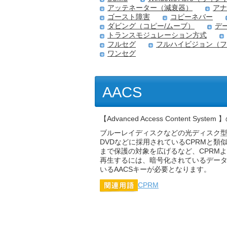
アッテネーター（減衰器）
アナ
ゴースト障害
コピーネバー
ダビング（コピー/ムーブ）
デ
トランスモジュレーション方式
フルセグ
フルハイビジョン（フ
ワンセグ
AACS
【Advanced Access Content System
ブルーレイディスクなどの光ディスク
DVDなどに採用されているCPRMと
まで保護の対象を広げるなど、CPRM
再生するには、暗号化されているデー
いるAACSキーが必要となります。
CPRM