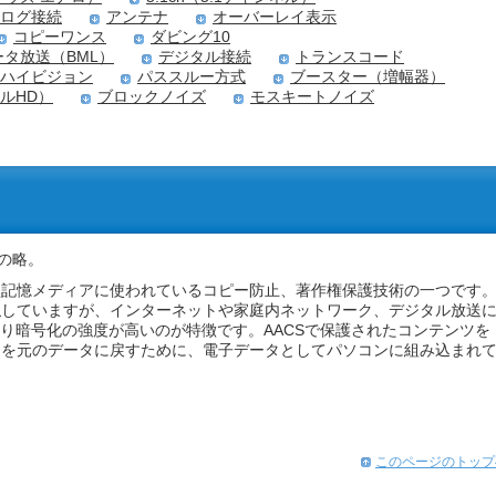
ログ接続
アンテナ
オーバーレイ表示
コピーワンス
ダビング10
ータ放送（BML）
デジタル接続
トランスコード
ハイビジョン
パススルー方式
ブースター（増幅器）
ルHD）
ブロックノイズ
モスキートノイズ
 】の略。
型記憶メディアに使われているコピー防止、著作権保護技術の一つです
類似していますが、インターネットや家庭内ネットワーク、デジタル放送
より暗号化の強度が高いのが特徴です。AACSで保護されたコンテンツを
タを元のデータに戻すために、電子データとしてパソコンに組み込まれ
このページのトップ