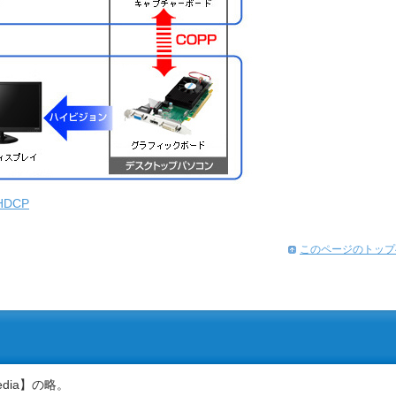
HDCP
このページのトップ
e Media】の略。