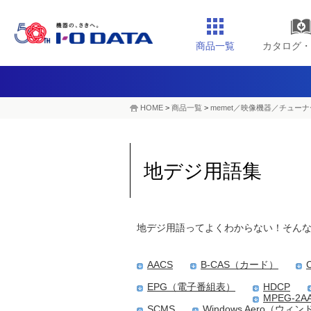
商品一覧
カタログ・
HOME
>
商品一覧
>
memet／映像機器／チューナ
地デジ用語集
地デジ用語ってよくわからない！そん
AACS
B-CAS（カード）
EPG（電子番組表）
HDCP
MPEG-2AA
SCMS
Windows Aero（ウィ