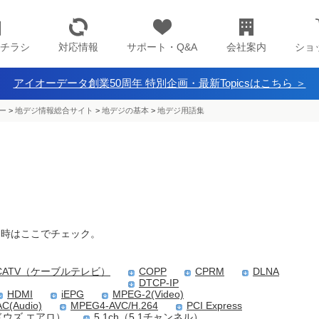
チラシ
対応情報
サポート・Q&A
会社案内
ショ
アイオーデータ創業50周年 特別企画・最新Topicsはこちら ＞
ー
>
地デジ情報総合サイト
>
地デジの基本
>
地デジ用語集
な時はここでチェック。
CATV（ケーブルテレビ）
COPP
CPRM
DLNA
DTCP-IP
HDMI
iEPG
MPEG-2(Video)
C(Audio)
MPEG4-AVC/H.264
PCI Express
ンドウズ エアロ）
5.1ch（5.1チャンネル）