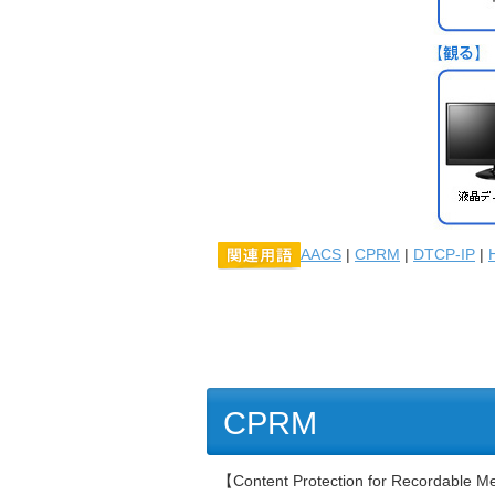
AACS
|
CPRM
|
DTCP-IP
|
CPRM
【Content Protection for Recordabl