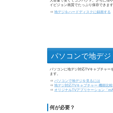
大容量で安くてコンパクト。さらに増や
イビジョン画質でたっぷり保存できま
⇒
地デジをハードディスクに録画する
パソコンで地デジ
パソコンに地デジ対応TVキャプチャー
ます。
⇒
パソコンで地デジを見るには
⇒
地デジ対応TVキャプチャー 機能比
⇒
オリジナルTVアプリケーション「mAg
何が必要？