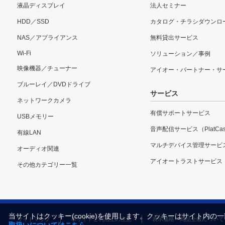
液晶ディスプレイ
法人セミナー
HDD／SSD
カタログ・チラシダウンロ
NAS／アプライアンス
無料貸出サービス
Wi-Fi
ソリューション／事例
映像機器／チューナー
アイオー・パートナー・サ
ブルーレイ／DVDドライブ
サービス
ネットワークカメラ
有償サポートサービス
USBメモリー
音声配信サービス（PlatCas
有線LAN
マルチデバイス管理サービ
オーディオ関連
アイオートラストサービス
その他カテゴリー一覧
当サイトはクッキー(cookie)を使用します。クッキーはサイト
サイトマップ
本サイトご利用上の注意
表示価格・商品全般について