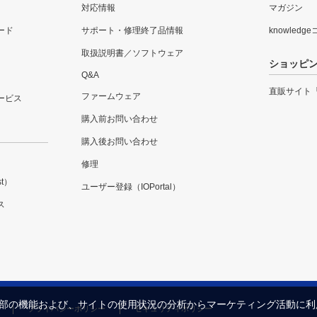
対応情報
マガジン
ード
サポート・修理終了品情報
knowledg
取扱説明書／ソフトウェア
ショッピ
Q&A
直販サイト
ファームウェア
ービス
購入前お問い合わせ
購入後お問い合わせ
修理
t）
ユーザー登録（IOPortal）
ス
内の一部の機能および、サイトの使用状況の分析からマーケティング活動に
プライバシーポリシー
セキュリティポリシー