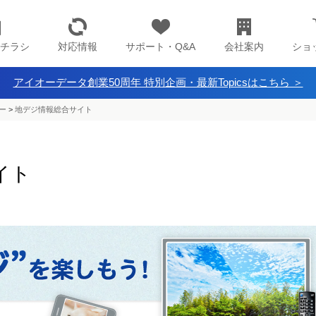
チラシ
対応情報
サポート・Q&A
会社案内
ショ
アイオーデータ創業50周年 特別企画・最新Topicsはこちら ＞
ー
>
地デジ情報総合サイト
イト