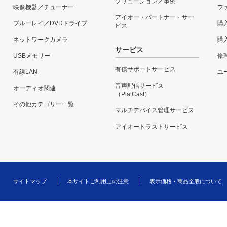
ソリューション／事例
映像機器／チューナー
フ
アイオー・パートナー・サー
ブルーレイ／DVDドライブ
購
ビス
ネットワークカメラ
購
サービス
USBメモリー
修
有償サポートサービス
有線LAN
ユー
音声配信サービス
オーディオ関連
（PlatCast）
その他カテゴリー一覧
マルチデバイス管理サービス
アイオートラストサービス
サイトマップ
本サイトご利用上の注意
表示価格・商品全般について