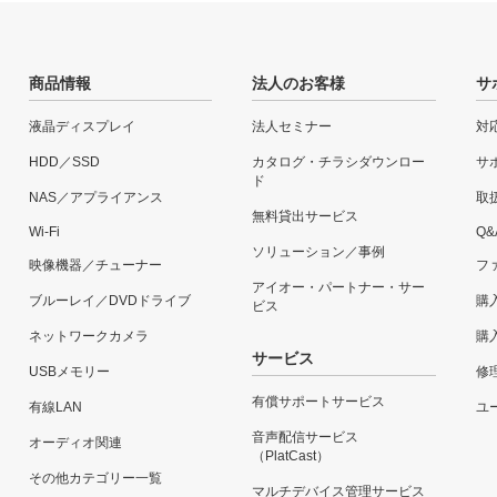
商品情報
法人のお客様
サ
液晶ディスプレイ
法人セミナー
対
HDD／SSD
カタログ・チラシダウンロー
サ
ド
NAS／アプライアンス
取
無料貸出サービス
Wi-Fi
Q&
ソリューション／事例
映像機器／チューナー
フ
アイオー・パートナー・サー
ブルーレイ／DVDドライブ
購
ビス
ネットワークカメラ
購
サービス
USBメモリー
修
有償サポートサービス
有線LAN
ユー
音声配信サービス
オーディオ関連
（PlatCast）
その他カテゴリー一覧
マルチデバイス管理サービス