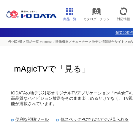
商品一覧
カタログ・チラシ
対応情報
創業50周年
HOME
>
商品一覧
>
memet／映像機器／チューナー
>
地デジ情報総合サイト
>
mA
mAgicTVで「見る」
IODATAの地デジ対応オリジナルTVアプリケーション「mAgicTV
高品質なハイビジョン放送をそのまま楽しめるだけでなく、TV
能が搭載されています。
便利な視聴ツール
低スペックPCでも地デジが見られる