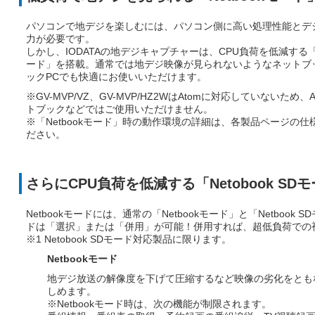
パソコンで地デジを楽しむには、パソコン側に高い処理性能とデ
力が必要です。
しかし、IODATAの地デジキャプチャーは、CPU負荷を低減する「N
ード」を搭載。通常では地デジ映像が見られないようなネットブ
ックPCでも快適にお使いいただけます。
※GV-MVP/VZ、GV-MVP/HZ2WはAtomに対応していないため、
トブックなどではご使用いただけません。
※「Netbookモード」時の動作環境の詳細は、各製品ページの仕
ださい。
さらにCPU負荷を低減する「Netobook SD
Netbookモードには、通常の「Netbookモード」と「Netboo
ドは「選択」または「併用」が可能！併用すれば、超低負荷での
※1 Netobook SDモード対応製品に限ります。
Netbookモード
地デジ放送の解像度を下げて圧縮するなど映像の劣化をとも
しめます。
※Netbookモード時は、次の機能が制限されます。