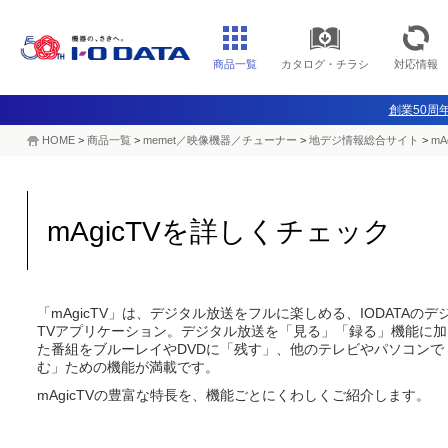
商品一覧
カタログ・チラシ
対応情報
創業50周年
HOME
>
商品一覧
>
memet／映像機器／チューナー
>
地デジ情報総合サイト
>
m
mAgicTVを詳しくチェック
「mAgicTV」は、デジタル放送をフルに楽しめる、IODATAの
TVアプリケーション。デジタル放送を「見る」「録る」機能に
た番組をブルーレイやDVDに「残す」、他のテレビやパソコンで
む」ための機能が満載です。
mAgicTVの豊富な特長を、機能ごとにくわしくご紹介します。