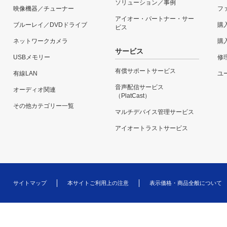
ソリューション／事例
映像機器／チューナー
フ
アイオー・パートナー・サー
ブルーレイ／DVDドライブ
購
ビス
ネットワークカメラ
購
サービス
USBメモリー
修
有償サポートサービス
有線LAN
ユー
音声配信サービス
オーディオ関連
（PlatCast）
その他カテゴリー一覧
マルチデバイス管理サービス
アイオートラストサービス
サイトマップ
本サイトご利用上の注意
表示価格・商品全般について