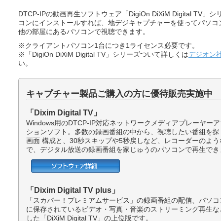
DTCP-IPの動画再生ソフトウェア「DigiOn DiXiM Digital T
コンにインストールすれば、地デジキャプチャーを使ってパソコ
他の部屋にあるパソコンで視聴できます。
※クライアントパソコン1台につき1ライセンス必要です。
※「DigiOn DiXiM Digital TV」シリーズついて詳しくは
デジオン
い。
キャプチャー製品ご購入の方に優待販売実施中
「Dixim Digital TV」
Windows用のDTCP-IP対応ネットワークメディアプレーヤー
ションソフト。多数の録画番組の中から、視聴したい番組を探
画面 構成と、30秒スキップや5秒戻しなど、レコーダーのよ
で、デジタル放送の録画番組を家じゅうのパソコンで再生でき
「Dixim Digital TV plus」
「スカパー！プレミアムサービス」の録画番組の配信、パソコン
に保存されているビデオ・写真・音楽のストリーミング再生な
した「DiXiM Digital TV」の上位版です。