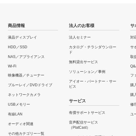
商品情報
法人のお客様
サ
液晶ディスプレイ
法人セミナー
対
HDD／SSD
カタログ・チラシダウンロー
サ
ド
NAS／アプライアンス
取
無料貸出サービス
Wi-Fi
Q&
ソリューション／事例
映像機器／チューナー
フ
アイオー・パートナー・サー
ブルーレイ／DVDドライブ
購
ビス
ネットワークカメラ
購
サービス
USBメモリー
修
有償サポートサービス
有線LAN
ユー
音声配信サービス
オーディオ関連
（PlatCast）
その他カテゴリー一覧