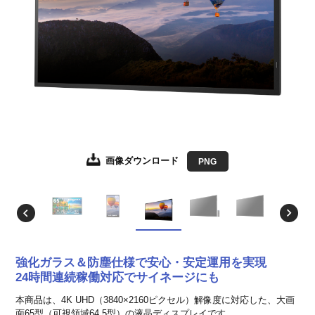
画像ダウンロード
画像ダウンロード
画像ダウンロード
画像ダウンロード
画像ダウンロード
画像ダウンロード
画像ダウンロード
JPEG
JPEG
JPEG
JPEG
JPEG
JPEG
PNG
強化ガラス＆防塵仕様で安心・安定運用を実現
24時間連続稼働対応でサイネージにも
本商品は、4K UHD（3840×2160ピクセル）解像度に対応した、大画
面65型（可視領域64.5型）の液晶ディスプレイです。