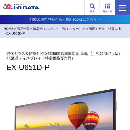
検索
商品一覧
創業50周年 特別企画・最新Topicsはこちら ＞
HOME
>
商品一覧
>
液晶ディスプレイ（PCモニター）
>
大画面モデル（43型以上）
>
EX-U651D-P
強化ガラス＆防塵仕様 24時間連続稼働対応 65型（可視領域64.5型）
4K液晶ディスプレイ（特定販路専売品）
EX-U651D-P