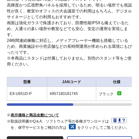
高輝度かつ広視野角パネルを採用しているため、明るい場所でも視認
性が良く、教室やオフィスの大会議室での利用はもちろん、デジタル
サイネージとしての利用もおすすめです。
画面は強化ガラスで保護されており、防塵性能IP5Xも備えているた
め、人通りの多い場所や教室などでも安心、安定の運用を実現しま
す。
24時間連続稼働に対応し、メディアプレーヤー機能も搭載している
ため、商業施設や小売店舗などの長時間運用が求められる環境にもぴ
ったりです。
※本商品にスタンドは付属しておりません。別売のスタンド等をご使
用ください。
型番
JANコード
仕様
EX-U651D-P
4957180181745
ブラック
※
表示価格と商品全般について
※取扱説明書やQ＆A、ソフトウェア等の各種ダウンロードは
を、保守サービスをご検討の方は
をクリックしてご覧ください。