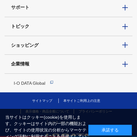
サポート
トピック
ショッピング
企業情報
I-O DATA Global
サイトマップ
本サイトご利用上の注意
表示価格・商品全般について
プライバシーポリシー
当サイトはクッキー(cookie)を使用しま
セキュリティポリシー
す。クッキーはサイト内の一部の機能およ
び、サイトの使用状況の分析からマーケテ
承諾する
ィング活動に利用することを目的としてい