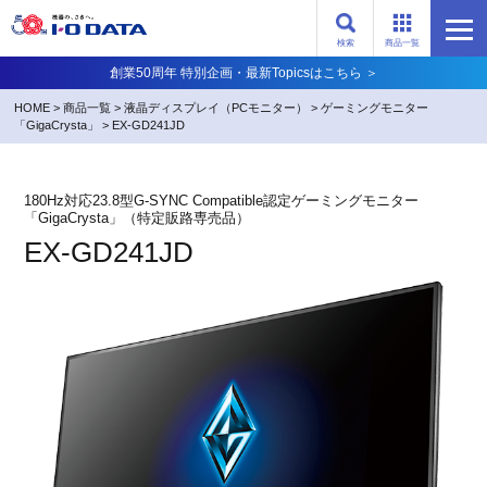
検索
商品一覧
創業50周年 特別企画・最新Topicsはこちら ＞
HOME
>
商品一覧
>
液晶ディスプレイ（PCモニター）
>
ゲーミングモニター
「GigaCrysta」
>
EX-GD241JD
180Hz対応23.8型G-SYNC Compatible認定ゲーミングモニター
「GigaCrysta」（特定販路専売品）
EX-GD241JD