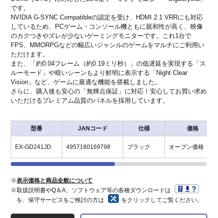
です。
NVIDIA G-SYNC Compatibleの認定を受け、HDMI 2.1 VRRにも対応
しているため、PCゲーム・コンソール機ともに親和性が高く、映像
のカクつきやズレが少ないゲーミングモニターです。これ1台で
FPS、MMORPGなどの幅広いジャンルのゲームをマルチにご利用い
ただけます。
また、「約0.04フレーム（約0.19ミリ秒）」の低遅延を実現する「ス
ルーモード」や暗いシーンもより鮮明に表示する「Night Clear
Vision」など、ゲームに最適な機能を搭載しました。
さらに、購入後も安心の「無輝点保証」に対応！安心してお買い求め
いただけるプレミアム品質のパネルを採用しています。
型番
JANコード
仕様
価格
EX-GD241JD
4957180169798
ブラック
オープン価格
※
表示価格と商品全般について
※取扱説明書やQ＆A、ソフトウェア等の各種ダウンロードは
を、保守サービスをご検討の方は
をクリックしてご覧ください。