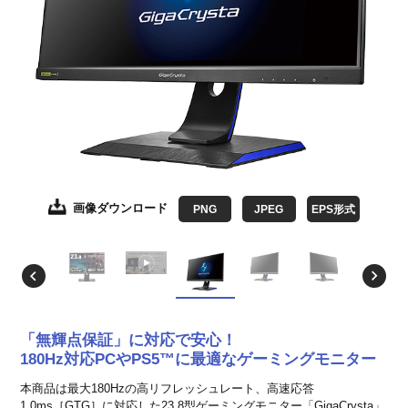
画像ダウンロード
画像ダウンロード
画像ダウンロード
画像ダウンロード
画像ダウンロード
画像ダウンロード
画像ダウンロード
画像ダウンロード
PNG
JPEG
JPEG
JPEG
JPEG
JPEG
JPEG
JPEG
JPEG
EPS形式
EPS形式
EPS形式
EPS形式
EPS形式
EPS形式
EPS形式
EPS形式
「無輝点保証」に対応で安心！
180Hz対応PCやPS5™に最適なゲーミングモニター
本商品は最大180Hzの高リフレッシュレート、高速応答
1.0ms［GTG］に対応した23.8型ゲーミングモニター「GigaCrysta」