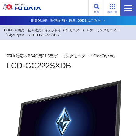
検索
商品一覧
創業50周年 特別企画・最新Topicsはこちら ＞
HOME
>
商品一覧
>
液晶ディスプレイ（PCモニター）
>
ゲーミングモニター
「GigaCrysta」
>
LCD-GC222SXDB
75Hz対応＆PS4®用21.5型ゲーミングモニター「GigaCrysta」
LCD-GC222SXDB