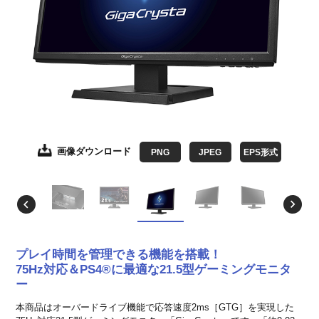
画像ダウンロード
画像ダウンロード
画像ダウンロード
画像ダウンロード
画像ダウンロード
画像ダウンロード
画像ダウンロード
PNG
JPEG
JPEG
JPEG
JPEG
JPEG
JPEG
JPEG
EPS形式
EPS形式
EPS形式
EPS形式
EPS形式
EPS形式
EPS形式
プレイ時間を管理できる機能を搭載！
75Hz対応＆PS4®に最適な21.5型ゲーミングモニタ
ー
本商品はオーバードライブ機能で応答速度2ms［GTG］を実現した