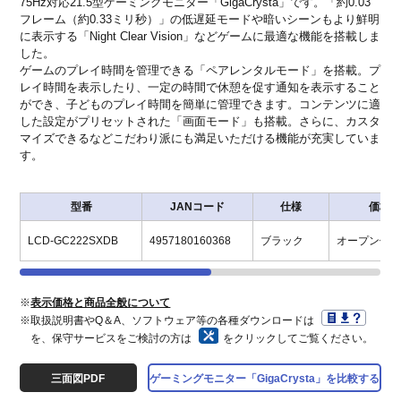
75Hz対応21.5型ゲーミングモニター「GigaCrysta」です。「約0.03
フレーム（約0.33ミリ秒）」の低遅延モードや暗いシーンもより鮮明
に表示する「Night Clear Vision」などゲームに最適な機能を搭載しま
した。
ゲームのプレイ時間を管理できる「ペアレンタルモード」を搭載。プ
レイ時間を表示したり、一定の時間で休憩を促す通知を表示すること
ができ、子どものプレイ時間を簡単に管理できます。コンテンツに適
した設定がプリセットされた「画面モード」も搭載。さらに、カスタ
マイズできるなどこだわり派にも満足いただける機能が充実していま
す。
型番
JANコード
仕様
価格
LCD-GC222SXDB
4957180160368
ブラック
オープン価
※
表示価格と商品全般について
※取扱説明書やQ＆A、ソフトウェア等の各種ダウンロードは
を、保守サービスをご検討の方は
をクリックしてご覧ください。
三面図PDF
ゲーミングモニター「GigaCrysta」を比較する