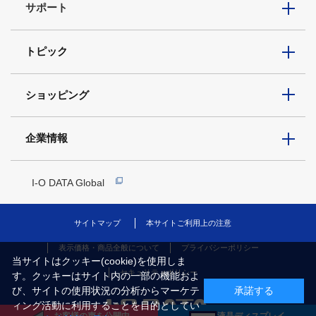
サポート
トピック
ショッピング
企業情報
I-O DATA Global
サイトマップ
本サイトご利用上の注意
表示価格・商品全般について
プライバシーポリシー
当サイトはクッキー(cookie)を使用しま
セキュリティポリシー
す。クッキーはサイト内の一部の機能およ
び、サイトの使用状況の分析からマーケテ
承諾する
ィング活動に利用することを目的としてい