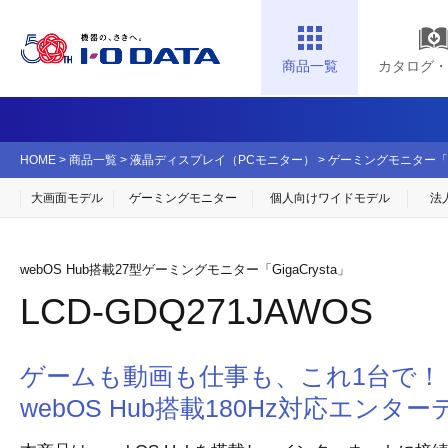
商品一覧
カタログ・
HOME
>
商品一覧
>
液晶ディスプレイ（PCモニター）
>
ゲーミングモニター「Gig
大画面モデル
ゲーミングモニター
個人向け
ワイドモデル
法
webOS Hub搭載27型ゲーミングモニター「GigaCrysta」
LCD-GDQ271JAWOS
ゲームも動画も仕事も、これ1台で！
webOS Hub搭載180Hz対応エン