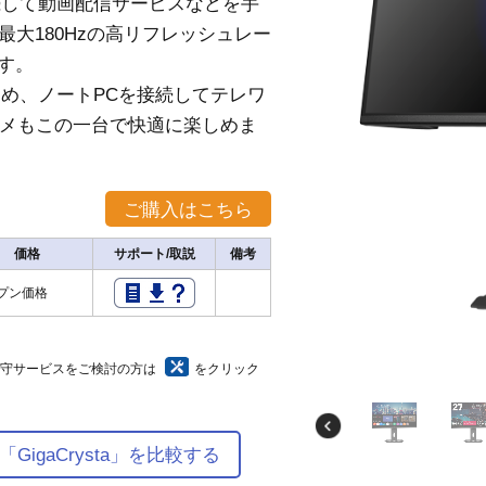
接続して動画配信サービスなどを手
大180Hzの高リフレッシュレー
す。
るため、ノートPCを接続してテレワ
タメもこの一台で快適に楽しめま
価格
サポート/取説
備考
プン価格
保守サービスをご検討の方は
をクリック
igaCrysta」を比較する