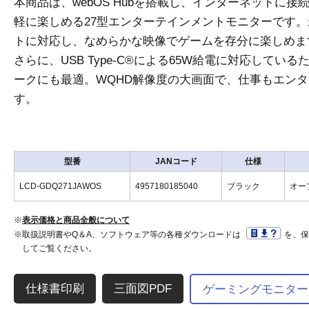
本商品は、webOS Hubを搭載し、インターネットに
軽に楽しめる27型エンターテインメントモニターです。最
トに対応し、なめらかな映像でゲームを存分に楽しめま
さらに、USB Type-C®による65W給電に対応してい
ークにも最適。WQHD解像度の大画面で、仕事もエン
す。
型番
JANコード
仕様
LCD-GDQ271JAWOS
4957180185040
ブラック
オー
※
表示価格と商品全般について
※取扱説明書やQ＆A、ソフトウェア等の各種ダウンロードは
を、
してご覧ください。
三面図PDF
ゲーミングモニター「G