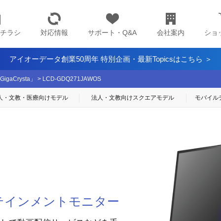
チラシ
対応情報
サポート・Q&A
会社案内
ショ
アイオーデータ創業50周年 特別企画・最新Topicsはこちら ＞
aCrysta」
>
LCD-GDQ271JAWOS
人・文教・医療
向けモデル
法人・文教向け
スクエアモデル
モバイル
ターテインメントモニター