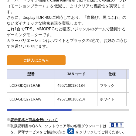
オーバードライブ機能とClear AIM機能で動きの激しい映像の「ブレ
（モーションブラー）」を低減し、よりクリアな視認性を実現しま
す。
さらに、DisplayHDR 400に対応しており、「白飛び、黒つぶれ」の
ないダイナミックな映像表現を実現します。
これ1台でFPS、MMORPGなど幅広いジャンルのゲームで活躍する
ゲーミングモニターです。
カラーバリエーションはホワイトとブラックの2色で、お好みに応じ
てお選びいただけます。
型番
JANコード
仕様
LCD-GDQ271RAB
4957180186184
ブラック
オ
LCD-GDQ271RAW
4957180186214
ホワイト
オ
※
表示価格と商品全般について
※取扱説明書やQ＆A、ソフトウェア等の各種ダウンロードは
を、保守サービスをご検討の方は
をクリックしてご覧ください。