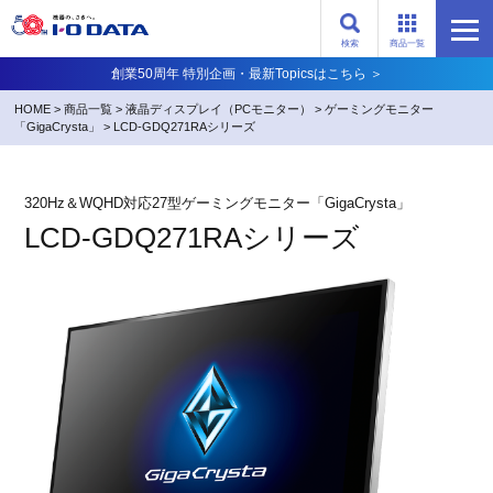
検索
商品一覧
創業50周年 特別企画・最新Topicsはこちら ＞
HOME
>
商品一覧
>
液晶ディスプレイ（PCモニター）
>
ゲーミングモニター
「GigaCrysta」
>
LCD-GDQ271RAシリーズ
320Hz＆WQHD対応27型ゲーミングモニター「GigaCrysta」
LCD-GDQ271RAシリーズ