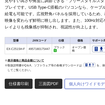
見やすい高さや角度に調節できる「フリースタイルスタン
プレイです。USB Type-C搭載のパソコンなら、ケー
給電も可能です。広視野角パネルを採用しているため、
映像を変わらず鮮明に映し出します。また、100Hz対応
レイよりも残像感が抑制され、視認性が向上します。
型番
JANコード
仕様
価格
サポート/
ブラック
オープン価
EX-C251SH-F
4957180175447
格
※
表示価格と商品全般について
※取扱説明書やQ＆A、ソフトウェア等の各種ダウンロードは
を、
してご覧ください。
三面図PDF
個人向けワイドモデ