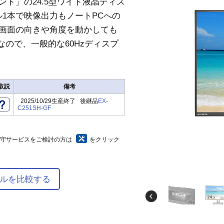
ド」の24.5型ワイド液晶ディス
ブル1本で映像出力もノートPCへの
画面の向きや角度を動かしても
なので、一般的な60Hzディスプ
取説
備考
2025/10/29生産終了 後継品
EX-
C251SH-GF
保守サービスをご検討の方は
をクリック
ルを比較する