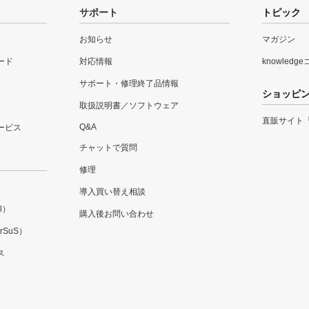
サポート
トピック
お知らせ
マガジン
ード
対応情報
knowledg
サポート・修理終了品情報
ショッピ
取扱説明書／ソフトウェア
直販サイト
Q&A
ービス
チャットで質問
修理
導入買い替え相談
l）
購入後お問い合わせ
SuS）
ス