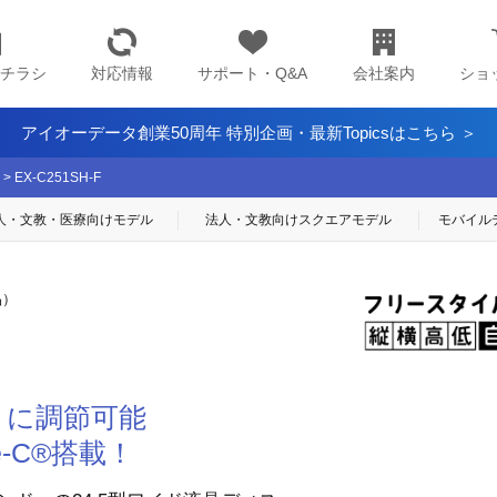
チラシ
対応情報
サポート・Q&A
会社案内
ショ
アイオーデータ創業50周年 特別企画・最新Topicsはこちら ＞
>
EX-C251SH-F
人・文教・医療
向けモデル
法人・文教向け
スクエアモデル
モバイル
品）
さに調節可能
-C®搭載！