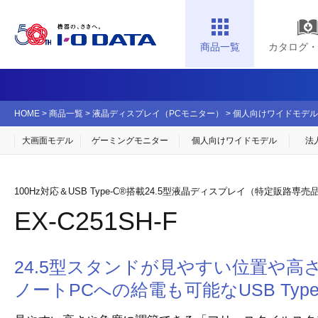
商品一覧
カタログ・
HOME
>
商品一覧
>
液晶ディスプレイ（PCモニター）
>
個人向けワイドモデル
大画面モデル
ゲーミングモニター
個人向け
ワイドモデル
法
100Hz対応＆USB Type-C®搭載24.5型液晶ディスプレイ（特定販路専売
EX-C251SH-F
24.5型スタンドが見やすい位置や高
ノートPCへの給電も可能なUSB Type