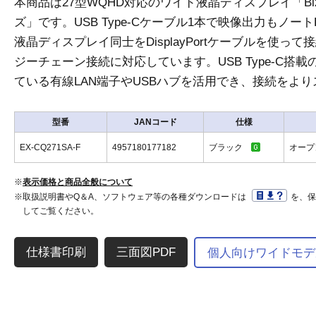
本商品は27型WQHD対応のワイド液晶ディスプレイ「Biz
ズ」です。USB Type-Cケーブル1本で映像出力もノ
液晶ディスプレイ同士をDisplayPortケーブルを使っ
ジーチェーン接続に対応しています。USB Type-C搭
ている有線LAN端子やUSBハブを活用でき、接続をよ
型番
JANコード
仕様
EX-CQ271SA-F
4957180177182
ブラック
オー
※
表示価格と商品全般について
※取扱説明書やQ＆A、ソフトウェア等の各種ダウンロードは
を、
してご覧ください。
三面図PDF
個人向けワイドモデ