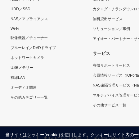
HDD／SSD
カタログ・チラシダウンロ
NAS／アプライアンス
無料貸出サービス
Wi-Fi
ソリューション／事例
映像機器／チューナー
アイオー・パートナー・サ
ブルーレイ／DVDドライブ
サービス
ネットワークカメラ
有償サポートサービス
USBメモリー
会員情報サービス（IOPorta
有線LAN
NAS遠隔管理サービス（Nar
オーディオ関連
マルチデバイス管理サービ
その他カテゴリー一覧
その他サービス一覧
当サイトはクッキー(cookie)を使用します。クッキーはサイト
サイトマップ
本サイトご利用上の注意
表示価格・商品全般について