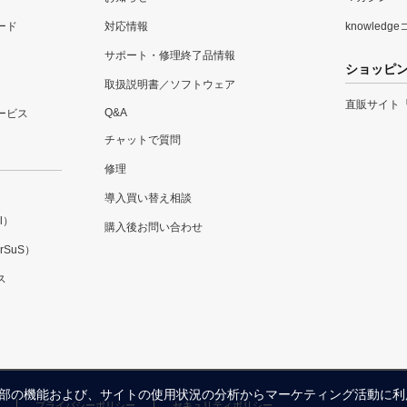
ード
対応情報
knowledg
サポート・修理終了品情報
ショッピ
取扱説明書／ソフトウェア
直販サイト
Q&A
ービス
チャットで質問
修理
導入買い替え相談
l）
購入後お問い合わせ
SuS）
ス
内の一部の機能および、サイトの使用状況の分析からマーケティング活動に
プライバシーポリシー
セキュリティポリシー