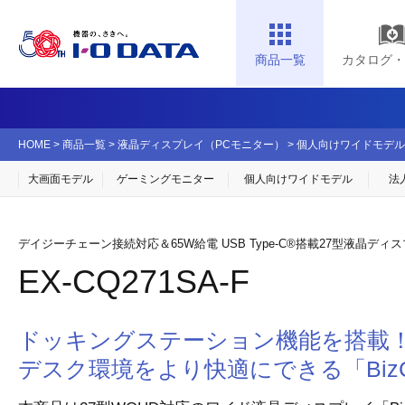
商品一覧
カタログ・
HOME
>
商品一覧
>
液晶ディスプレイ（PCモニター）
>
個人向けワイドモデル
大画面モデル
ゲーミングモニター
個人向け
ワイドモデル
法
デイジーチェーン接続対応＆65W給電 USB Type-C®搭載27型液晶ディス
EX-CQ271SA-F
ドッキングステーション機能を搭載
デスク環境をより快適にできる「BizCr