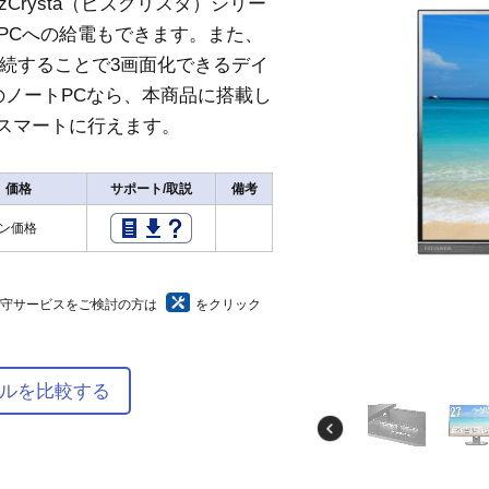
Crysta（ビズクリスタ）シリー
ートPCへの給電もできます。また、
て接続することで3画面化できるデイ
載のノートPCなら、本商品に搭載し
りスマートに行えます。
価格
サポート/取説
備考
プン価格
保守サービスをご検討の方は
をクリック
ルを比較する