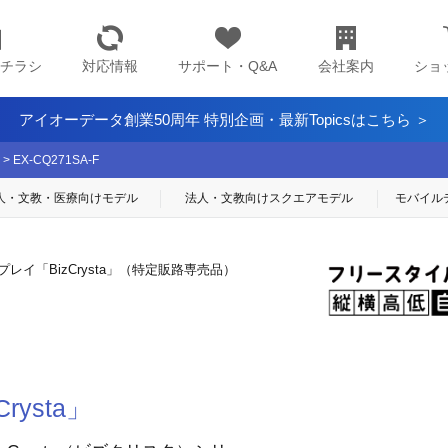
チラシ
対応情報
サポート・Q&A
会社案内
ショ
アイオーデータ創業50周年 特別企画・最新Topicsはこちら ＞
>
EX-CQ271SA-F
人・文教・医療
向けモデル
法人・文教向け
スクエアモデル
モバイル
プレイ「BizCrysta」（特定販路専売品）
！
ysta」