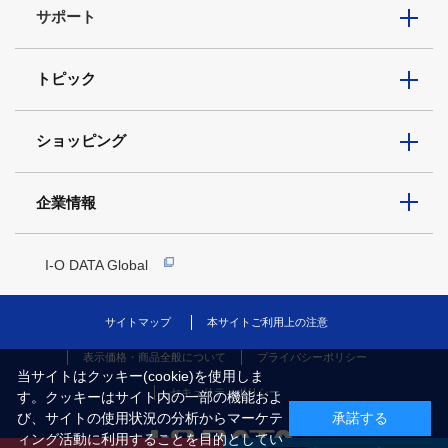
サポート
トピック
ショッピング
企業情報
I-O DATA Global
サイトマップ
本サイトご利用上の注意
表示価格・商品全般について
プライバシーポリシー
当サイトはクッキー(cookie)を使用しま
セキュリティポリシー
す。クッキーはサイト内の一部の機能およ
び、サイトの使用状況の分析からマーケテ
承諾する
ィング活動に利用することを目的としてい