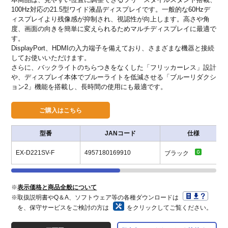
100Hz対応の21.5型ワイド液晶ディスプレイです。一般的な60Hzデ
ィスプレイより残像感が抑制され、視認性が向上します。高さや角
度、画面の向きを簡単に変えられるためマルチディスプレイに最適で
す。
DisplayPort、HDMIの入力端子を備えており、さまざまな機器と接続
してお使いいただけます。
さらに、バックライトのちらつきをなくした「フリッカーレス」設計
や、ディスプレイ本体でブルーライトを低減させる「ブルーリダクシ
ョン2」機能を搭載し、長時間の使用にも最適です。
型番
JANコード
仕様
EX-D221SV-F
4957180169910
ブラック
※
表示価格と商品全般について
※取扱説明書やQ＆A、ソフトウェア等の各種ダウンロードは
を、保守サービスをご検討の方は
をクリックしてご覧ください。