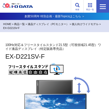
検索
商品一覧
創業50周年 特別企画・最新Topicsはこちら ＞
HOME
>
商品一覧
>
液晶ディスプレイ（PCモニター）
>
個人向けワイドモデル
>
EX-D221SV-F
100Hz対応＆フリースタイルスタンド21.5型（可視領域21.45型）ワ
イド液晶ディスプレイ（特定販路専売品）
EX-D221SV-F