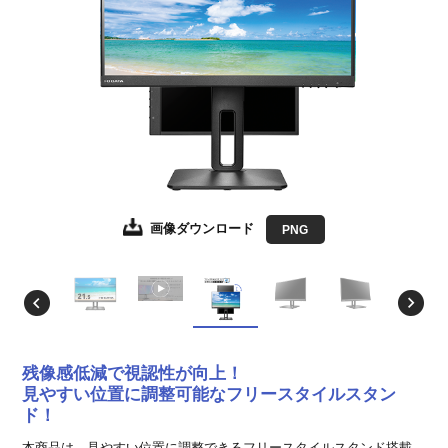
画像ダウンロード
画像ダウンロード
画像ダウンロード
画像ダウンロード
画像ダウンロード
画像ダウンロード
画像ダウンロード
画像ダウンロード
画像ダウンロード
JPEG
JPEG
JPEG
JPEG
JPEG
JPEG
JPEG
JPEG
PNG
EPS形式
EPS形式
EPS形式
EPS形式
EPS形式
EPS形式
EPS形式
EPS形式
残像感低減で視認性が向上！
見やすい位置に調整可能なフリースタイルスタン
ド！
本商品は、見やすい位置に調整できるフリースタイルスタンド搭載、