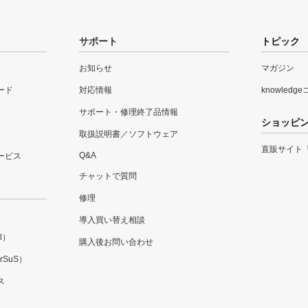
サポート
トピック
お知らせ
マガジン
ード
対応情報
knowledg
サポート・修理終了品情報
ショッピ
取扱説明書／ソフトウェア
直販サイト
Q&A
ービス
チャットで質問
修理
導入買い替え相談
l）
購入後お問い合わせ
SuS）
ス