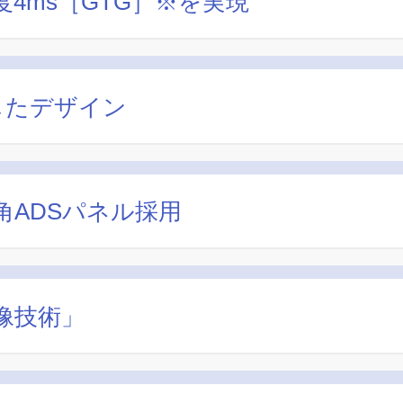
4ms［GTG］※を実現
したデザイン
ADSパネル採用
像技術」