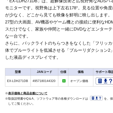
「EX-LDH271DB」は、超解像技術と広視野角なADS
モニターです。視野角は上下左右178°。見る位置や角
が少なく、どこから見ても映像を鮮明に映し出します。
27型の大画面、AV機器やゲーム機との接続に便利なHD
スだけでなく、家族や仲間と一緒にDVDなどエンター
な一台です。
さらに、バックライトのちらつきをなくした「フリッカ
体でブルーライトを低減させる「ブルーリダクション2
した液晶ディスプレイです。
型番
JANコード
仕様
価格
サポート/取
EX-LDH271DB
4957180144320
オープン価格
※
表示価格と商品全般について
※取扱説明書やQ＆A、ソフトウェア等の各種ダウンロードは
を、
してご覧ください。