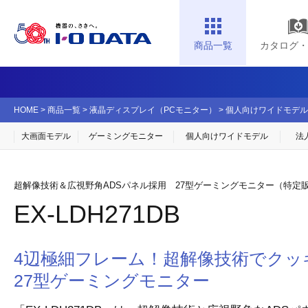
商品一覧
カタログ・
HOME
>
商品一覧
>
液晶ディスプレイ（PCモニター）
>
個人向けワイドモデル
大画面モデル
ゲーミングモニター
個人向け
ワイドモデル
法
超解像技術＆広視野角ADSパネル採用 27型ゲーミングモニター（特定
EX-LDH271DB
4辺極細フレーム！超解像技術でクッ
27型ゲーミングモニター