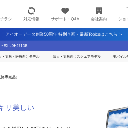
チラシ
対応情報
サポート・Q&A
会社案内
ショ
アイオーデータ創業50周年 特別企画・最新Topicsはこちら ＞
>
EX-LDH271DB
人・文教・医療
向けモデル
法人・文教向け
スクエアモデル
モバイル
販路専売品）
キリ美しい