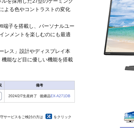
パネルを採用した27型のゲーミング
度による色やコントラストの変化
MI端子を搭載し、パーソナルユー
テインメントを楽しむのにも最適
ーレス」設計やディスプレイ本
」機能など目に優しい機能を搭載
説
備考
2024/2/7生産終了 後継品
EX-A271DB
保守サービスをご検討の方は
をクリック