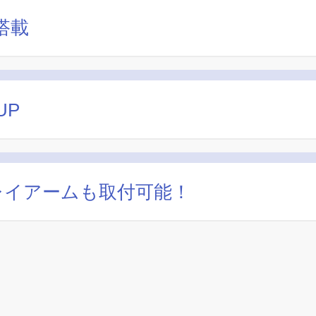
搭載
UP
レイアームも取付可能！