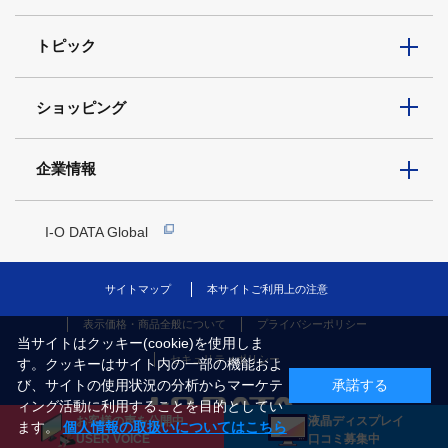
トピック
ショッピング
企業情報
I-O DATA Global
サイトマップ
本サイトご利用上の注意
表示価格・商品全般について
プライバシーポリシー
当サイトはクッキー(cookie)を使用しま
セキュリティポリシー
す。クッキーはサイト内の一部の機能およ
び、サイトの使用状況の分析からマーケテ
承諾する
ィング活動に利用することを目的としてい
お客様の声を公開中
液晶ディスプレイ
ます。
個人情報の取扱いについてはこちら
COPYRIGHT©I-O DATA, INC.
USER VOICE
口コミ募集中