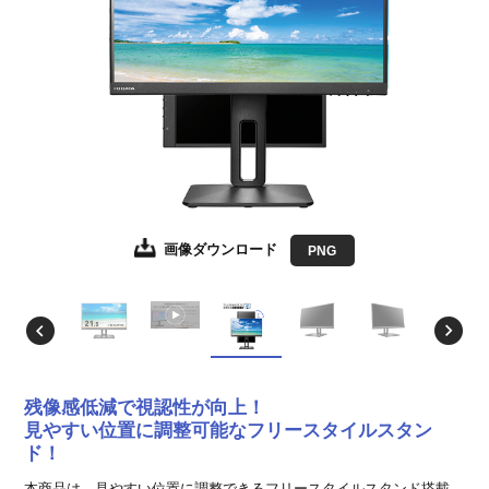
画像ダウンロード
画像ダウンロード
画像ダウンロード
画像ダウンロード
画像ダウンロード
画像ダウンロード
画像ダウンロード
画像ダウンロード
画像ダウンロード
JPEG
JPEG
JPEG
JPEG
JPEG
JPEG
JPEG
JPEG
PNG
EPS形式
EPS形式
EPS形式
EPS形式
EPS形式
EPS形式
EPS形式
EPS形式
残像感低減で視認性が向上！
見やすい位置に調整可能なフリースタイルスタン
ド！
本商品は、見やすい位置に調整できるフリースタイルスタンド搭載、