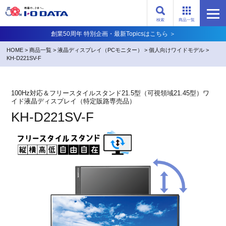
検索
商品一覧
創業50周年 特別企画・最新Topicsはこちら ＞
HOME
>
商品一覧
>
液晶ディスプレイ（PCモニター）
>
個人向けワイドモデル
>
KH-D221SV-F
100Hz対応＆フリースタイルスタンド21.5型（可視領域21.45型）ワ
イド液晶ディスプレイ（特定販路専売品）
KH-D221SV-F