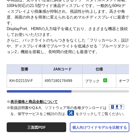
100Hz対応の21.5型ワイド液晶ディスプレイです。一般的な60Hzデ
ィスプレイより残像感が抑制され、視認性が向上します。高さや角
度、画面の向きを簡単に変えられるためマルチディスプレイに最適で
す。
DisplayPort、HDMIの入力端子を備えており、さまざまな機器と接続
してお使いいただけます。
さらに、バックライトのちらつきをなくした「フリッカーレス」設計
や、ディスプレイ本体でブルーライトを低減させる「ブルーリダクシ
ョン2」機能を搭載し、長時間の使用にも最適です。
型番
JANコード
仕様
価
KH-D221SV-F
4957180176499
オープン
ブラック
※
表示価格と商品全般について
※取扱説明書やQ＆A、ソフトウェア等の各種ダウンロードは
を、保守サービスをご検討の方は
をクリックしてご覧ください。
三面図PDF
個人向けワイドモデルを比較する