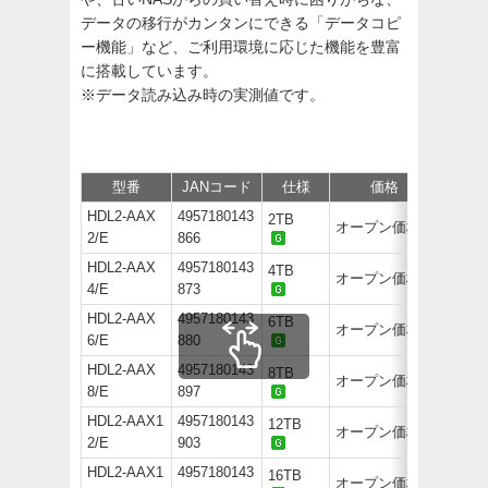
データの移行がカンタンにできる「データコピ
ー機能」など、ご利用環境に応じた機能を豊富
に搭載しています。
※データ読み込み時の実測値です。
型番
JANコード
仕様
価格
サポー
HDL2-AAX
4957180143
2TB
オープン価格
2/E
866
HDL2-AAX
4957180143
4TB
オープン価格
4/E
873
HDL2-AAX
4957180143
6TB
オープン価格
6/E
880
HDL2-AAX
4957180143
8TB
オープン価格
8/E
897
HDL2-AAX1
4957180143
12TB
オープン価格
2/E
903
HDL2-AAX1
4957180143
16TB
オープン価格