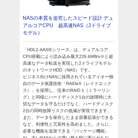
NASの本質を追究したスピード設計
デュ
アルコアCPU 超高速NAS（2ドライブ
モデル）
「HDL2-AAX/Eシリーズ」は、デュアルコア
CPU搭載により読み込み最大226.6MB/s※と超
高速なデータ転送を実現した2ドライブモデル
のネットワークHDD（NAS）です。
ビジネス向けNASに採用されているアイオー独
自のデータ保護技術「RAIDeX（レイドエック
ス）」を採用し、従来のRAID 1（ミラーリン
グ）と同様にハードディスク1台の故障時に大
切なデータを守るだけでなく、ハードディスク
2台の同時故障リスクの低減が実現できます。
また、データを保存したまま容量拡張ができる
など、利便性と冗長性を高めました。さらに、
必要な機能を追加できる「パッケージ機能」
や、古いNASからの買い替え時に困りがちな、