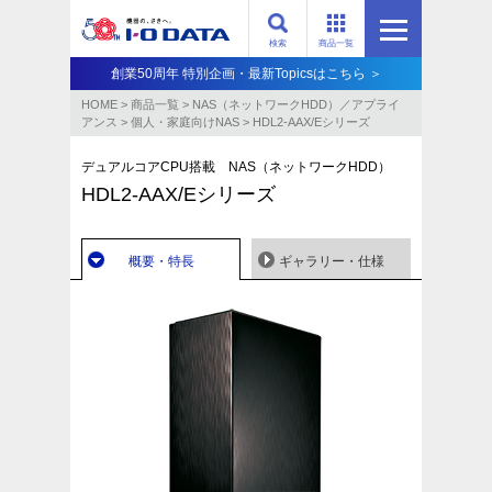
検索
商品一覧
創業50周年 特別企画・最新Topicsはこちら ＞
HOME
>
商品一覧
>
NAS（ネットワークHDD）／アプライ
アンス​
>
個人・家庭向けNAS
>
HDL2-AAX/Eシリーズ
デュアルコアCPU搭載 NAS（ネットワークHDD）
HDL2-AAX/Eシリーズ
概要・特長
ギャラリー・仕様