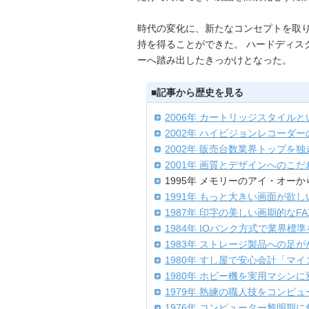
時代の変化に、新たなコンセプトを取
持を得ることができた。 ハードディス
ーへ踏み出したきっかけとなった。
■記事から歴史を見る
2006年 カートリッジスタイル
2002年 ハイビジョンレコーダ
2002年 販売台数業界トップを
2001年 画質とデザインへのこだ
1995年 メモリーのアイ・オー
1991年 もっと大きい画面が欲
1987年 印字の美しい画期的なFA
1984年 IOバンク方式で業界
1983年 ストレージ製品への足が
1980年 すし屋で安心会計「マ
1980年 ホビー機を実用マシンに
1979年 熟練の職人技をコンピ
1976年 コンピューター黎明期