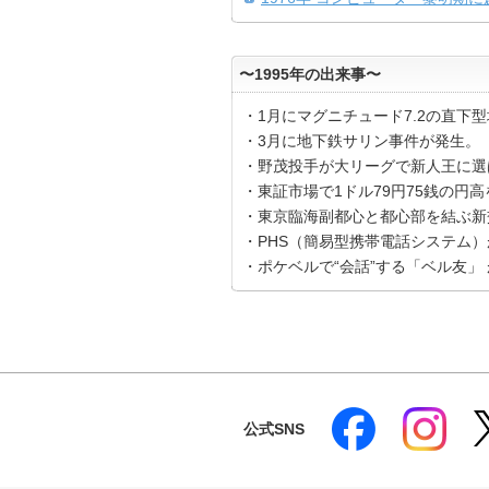
〜1995年の出来事〜
・1月にマグニチュード7.2の直下
・3月に地下鉄サリン事件が発生。
・野茂投手が大リーグで新人王に選
・東証市場で1ドル79円75銭の円
・東京臨海副都心と都心部を結ぶ新
・PHS（簡易型携帯電話システム
・ポケベルで“会話”する「ベル友」
公式SNS