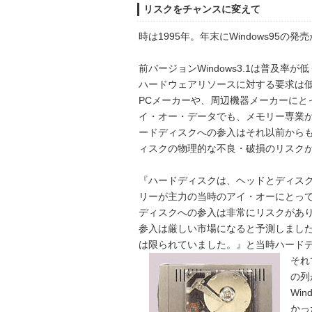
リスクをチャンスに変えて
時は1995年。年末にWindows95の
前バージョンWindows3.1は普及率が
ハードウェアリソースに対する要求は低かっ
PCメーカーや、周辺機器メーカーにと
イ・オー・データでも、メモリー専業
ードディスクへの参入はそれ以前から
ィスクの物理的な不良・破損のリスク
『ハードディスクは、ヘッドとディス
リーが主力の当時のアイ・オーにとっ
ディスクへの参入は非常にリスクがあ
参入は厳しい市場になると予測しました。
は限られていました。』と当時ハード
それ
の列
Wi
かっ