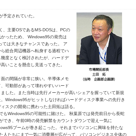
発売が予定されていた。
低く、主要OSであるMS-DOSは、PCの
たため、 Windows95の発売は
っては大きなチャンスであった。 ア
から総合周辺機器へ転身する過程でハ
も幾度となく検討されたが、ハードデ
が高いことを懸念し見送ってきた。
ク面の間隔が非常に狭い。半導体メモ
て、可動部があって壊れやすいハード
りました。また当時は先行メーカーが高いシェアを握っていて新規
Windows95がヒットしなければハードディスク事業への先行き
ディスクの開発に携わった土田拓は語る。
でもWindows95の可能性に賭けた。 秋葉原では発売前日から長蛇
ができ、午前0時の発売解禁をカウントダウンで迎え一気に
ndows95ブームが巻き起こった。それまでパソコンに興味を持たな
た人たちにまで一気に消費層が広がって、パソコンビジネス全体の