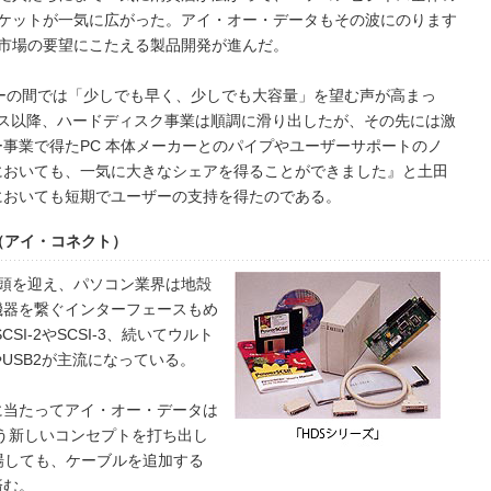
ケットが一気に広がった。アイ・オー・データもその波にのります
市場の要望にこたえる製品開発が進んだ。
ーザーの間では「少しでも早く、少しでも大容量」を望む声が高まっ
リース以降、ハードディスク事業は順調に滑り出したが、その先には激
事業で得たPC 本体メーカーとのパイプやユーザーサポートのノ
においても、一気に大きなシェアを得ることができました』と土田
においても短期でユーザーの支持を得たのである。
」（アイ・コネクト）
の台頭を迎え、パソコン業界は地殻
機器を繋ぐインターフェースもめ
SI-2やSCSI-3、続いてウルト
BやUSB2が主流になっている。
に当たってアイ・オー・データは
」という新しいコンセプトを打ち出し
が登場しても、ケーブルを追加する
済む。