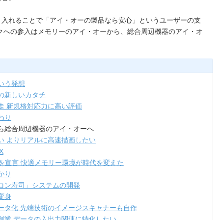
り入れることで「アイ・オーの製品なら安心」というユーザーの支
クへの参入はメモリーのアイ・オーから、総合周辺機器のアイ・オ
という発想
ーの新しいカタチ
独走 新規格対応力に高い評価
わり
から総合周辺機器のアイ・オーへ
しい よりリアルに高速描画したい
X
標準を宣言 快適メモリー環境が時代を変えた
かり
イコン寿司」システムの開発
変身
ュータ化 先端技術のイメージスキャナーも自作
に創業 データの入出力関連に特化したい