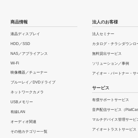
商品情報
法人のお客様
液晶ディスプレイ
法人セミナー
HDD／SSD
カタログ・チラシダウンロ
NAS／アプライアンス
無料貸出サービス
Wi-Fi
ソリューション／事例
映像機器／チューナー
アイオー・パートナー・サ
ブルーレイ／DVDドライブ
サービス
ネットワークカメラ
有償サポートサービス
USBメモリー
音声配信サービス（PlatCas
有線LAN
マルチデバイス管理サービ
オーディオ関連
アイオートラストサービス
その他カテゴリー一覧