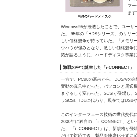
マー
ます
Windows95が浸透したことで、ユ
た。 95年の「HDSシリーズ」のリ
しい価格競争が待っていた。『メモリー
ウハウが強みとなり、激しい価格競争
拓が語るように、ハードディスク事業
激戦の中で誕生した「i-CONNECT
一方で、PC98の寡占から、DOS/V
変動の真只中だった。パソコンと周辺
まぐるしく変わった。SCSIが登場し、SC
ラSCSI、IDEに代わり、現在ではUS
このインターフェース技術の世代交代
2000年に独自の 「i- CONNECT
た。 「i- CONNECT」は、新規格
だけで対応でき、製品を陳腐化せずに